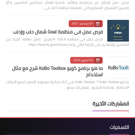
فرص عمل الإعلان عن مجموعة وظائف شاغرة لعمال ميدانيين (مهنيين و/أو
تقنيين) المشروع: المشاريع التي تغطيها منظمة أكتد في …
01 ديسمبر 2021
فرص عمل في منظمة Goal شمال حلب وإدلب
فرص عمل في منظمة GOLA #عفرين عامل نظافة لمزيد من
التفاصيل وللتقديم على الرابط التالي https://boards.greenhouse.io/g…
04 أكتوبر 2020
ما هو برنامج كوبو KoBo Toolbox شرح مع مثال
استخدام
ما هو KoBo Toolbox ؟ KoBo Toolbox هي أداة مجانية مفتوحة المصدر لجمع البيانات
المتنقلة ، ومتاحة للجميع. يسمح لك بجمع …
المشاركات الأخيرة
التسميات