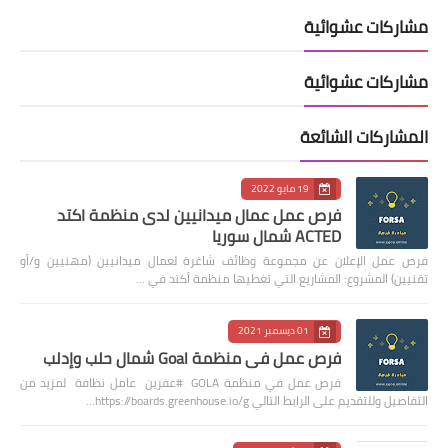
مشاركات عشوائية
مشاركات عشوائية
المشاركات الشائعة
19 مايو 2022
فرص عمل عمال ميدانيين لدى منظمة اكتد
ACTED شمال سوريا
فرص عمل الإعلان عن مجموعة وظائف شاغرة لعمال ميدانيين (مهنيين و/أو
تقنيين) المشروع: المشاريع التي تغطيها منظمة أكتد في …
01 ديسمبر 2021
فرص عمل في منظمة Goal شمال حلب وإدلب
فرص عمل في منظمة GOLA #عفرين عامل نظافة لمزيد من
التفاصيل وللتقديم على الرابط التالي https://boards.greenhouse.io/g…