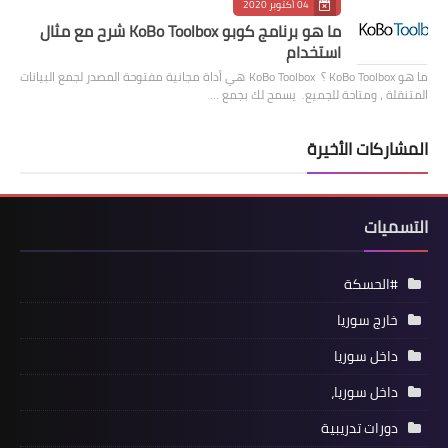
04 أكتوبر 2020
ما هو برنامج كوبو KoBo Toolbox شرح مع مثال
استخدام
ما هو KoBo Toolbox ؟ KoBo Toolbox هي أداة مجانية مفتوحة المصدر لجمع البيانات
المتنقلة ، ومتاحة للجميع. يسمح لك بجمع …
المشاركات الأخيرة
التسميات
#الحسكة
خارج سوريا
داخل سوريا
داخل سوريا،
دورات تدريبية