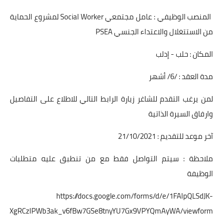
المنصب الوظيفي : عامل مجتمعي Social Worker لمشروع الحماية
من الاستتغلال والاعتداء الجنسي PSEA
المكان : حلب - إدلب
مدة العقد : /6/ أشهر
لمن يرغب التقدم للشاغر زيارة الرابط التالي للاطلاع على التفاصيل
وارفاق السيرة الذاتية
آخر موعد للتقديم : 21/10/2021
ملاحظة : سيتم التواصل فقط مع من تنطبق عليه متطلبات
الوظيفة
https://docs.google.com/forms/d/e/1FAIpQLSdJK-
N1XgRCzIPWb3ak_v6fBw7GSe8tnyYU7Gx9VPYQmAyWA/viewform