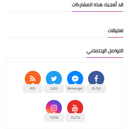
قد تُعجبك هذه المشاركات
تعليقات
التواصل الإجتماعي
RSS
2,455
Messenger
25,742
1,525k
75,274