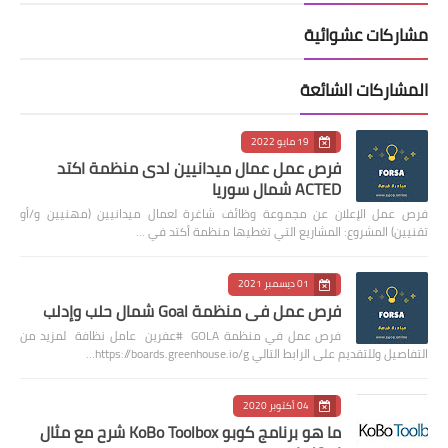
مشاركات عشوائية
المشاركات الشائعة
19 مايو 2022
فرص عمل عمال ميدانيين لدى منظمة اكتد
ACTED شمال سوريا
فرص عمل الإعلان عن مجموعة وظائف شاغرة لعمال ميدانيين (مهنيين و/أو
تقنيين) المشروع: المشاريع التي تغطيها منظمة أكتد في …
01 ديسمبر 2021
فرص عمل في منظمة Goal شمال حلب وإدلب
فرص عمل في منظمة GOLA #عفرين عامل نظافة لمزيد من
التفاصيل وللتقديم على الرابط التالي https://boards.greenhouse.io/g…
04 أكتوبر 2020
ما هو برنامج كوبو KoBo Toolbox شرح مع مثال