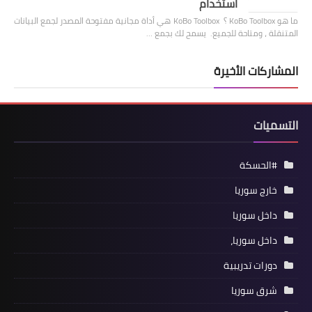
استخدام
ما هو KoBo Toolbox ؟ KoBo Toolbox هي أداة مجانية مفتوحة المصدر لجمع البيانات
المتنقلة ، ومتاحة للجميع. يسمح لك بجمع …
المشاركات الأخيرة
التسميات
#الحسكة
خارج سوريا
داخل سوريا
داخل سوريا،
دورات تدريبية
شرق سوريا