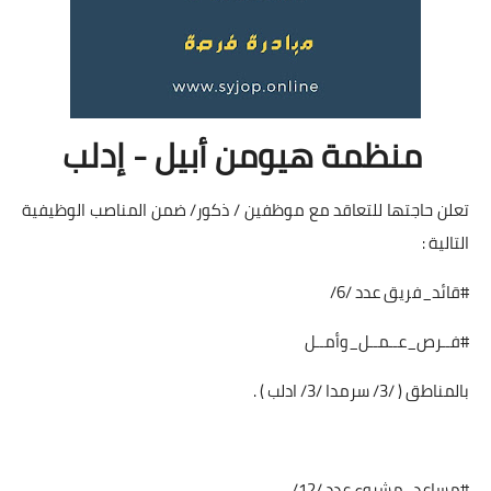
منظمة هيومن أبيل - إدلب
تعلن حاجتها للتعاقد مع موظفين / ذكور/ ضمن المناصب الوظيفية
التالية :
#قائد_فريق عدد /6/
#فــرص_عــمــل_وأمــل
بالمناطق ( /3/ سرمدا /3/ ادلب ) .
#مساعد_مشروع عدد /12/