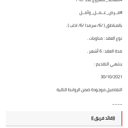
#فــرص_عــمــل_وأمــل
بالمناطق ( /6/ سرمدا /6/ ادلب ) .
نوع العقد : مناوبات .
مدة العقد : 6 أشهر .
ينتهي التقديم :
30/10/2021
التفاصيل موجودة ضمن الروابط التالية
____
((قائد فريق ))