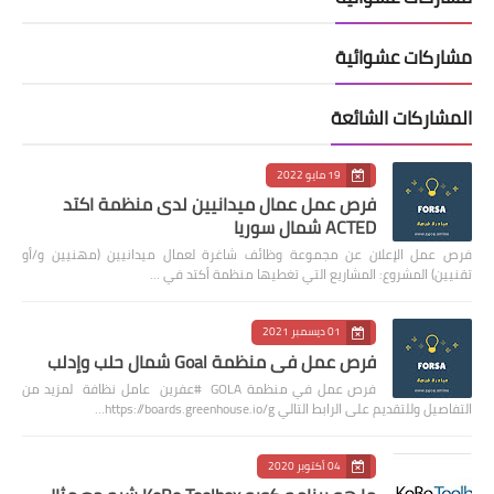
مشاركات عشوائية
المشاركات الشائعة
19 مايو 2022
فرص عمل عمال ميدانيين لدى منظمة اكتد
ACTED شمال سوريا
فرص عمل الإعلان عن مجموعة وظائف شاغرة لعمال ميدانيين (مهنيين و/أو
تقنيين) المشروع: المشاريع التي تغطيها منظمة أكتد في …
01 ديسمبر 2021
فرص عمل في منظمة Goal شمال حلب وإدلب
فرص عمل في منظمة GOLA #عفرين عامل نظافة لمزيد من
التفاصيل وللتقديم على الرابط التالي https://boards.greenhouse.io/g…
04 أكتوبر 2020