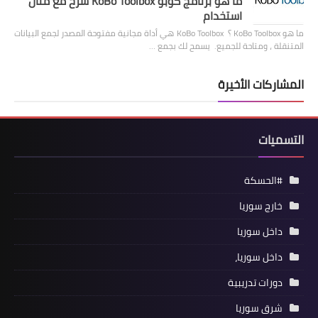
ما هو برنامج كوبو KoBo Toolbox شرح مع مثال
استخدام
ما هو KoBo Toolbox ؟ KoBo Toolbox هي أداة مجانية مفتوحة المصدر لجمع البيانات
المتنقلة ، ومتاحة للجميع. يسمح لك بجمع …
المشاركات الأخيرة
التسميات
#الحسكة
خارج سوريا
داخل سوريا
داخل سوريا،
دورات تدريبية
شرق سوريا