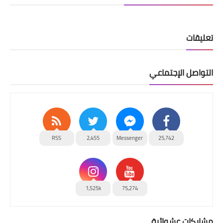
تعليقات
التواصل الإجتماعي
RSS
2,455
Messenger
25,742
1,525k
75,274
مشاركات عشوائية