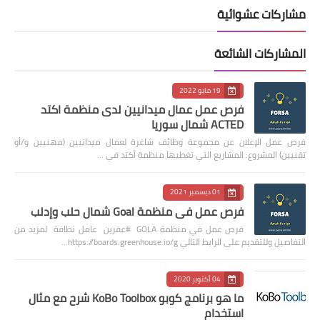
مشاركات عشوائية
المشاركات الشائعة
19 مايو 2022
فرص عمل عمال ميدانيين لدى منظمة اكتد
ACTED شمال سوريا
فرص عمل الإعلان عن مجموعة وظائف شاغرة لعمال ميدانيين (مهنيين و/أو
تقنيين) المشروع: المشاريع التي تغطيها منظمة أكتد في …
01 ديسمبر 2021
فرص عمل في منظمة Goal شمال حلب وإدلب
فرص عمل في منظمة GOLA #عفرين عامل نظافة لمزيد من
التفاصيل وللتقديم على الرابط التالي https://boards.greenhouse.io/g…
04 أكتوبر 2020
ما هو برنامج كوبو KoBo Toolbox شرح مع مثال
استخدام