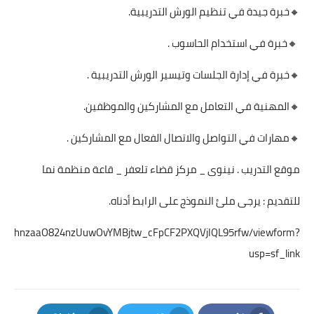
🔸️خبرة جيدة في تنظيم الورش التدريبية.
🔸️خبرة في استخدام الحاسوب .
🔸️خبرة في إدارة الجلسات وتيسير الورش التدريبية .
🔸️المهنية في التعامل مع المشاركين والموظفين.
🔸️مهارات في التواصل والاتصال الفعال مع المشاركين .
موقع التدريب . نينوى _ مركز قضاء تلعفر _ قاعة منظمة نما
للتقديم : يرجى ملئ النموذج على الرابط أدناه.
d5JkC_hnzaaO824nzUuwOvYMBjtw_cFpCF2PXQVjIQL95rfw/viewform?
usp=sf_link