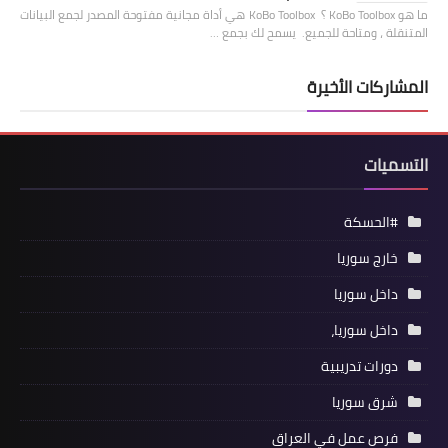
ما هو KoBo Toolbox ؟ KoBo Toolbox هي أداة مجانية مفتوحة المصدر لجمع البيانات
المتنقلة ، ومتاحة للجميع. يسمح لك بجمع …
المشاركات الأخيرة
التسميات
#الحسكة
خارج سوريا
داخل سوريا
داخل سوريا،
دورات تدريبية
شرق سوريا
فرص عمل في العراق