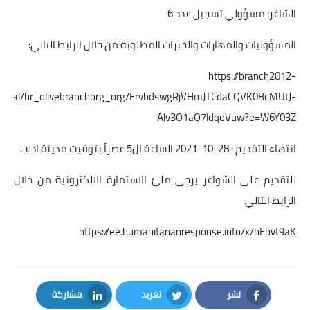
الشاغر: مسؤولي تسجيل عدد 6
المسؤوليات والمهارات والخبرات المطلوبة من خلال الرابط التالي:
https://branch2012-
ersonal/hr_olivebranchorg_org/ErvbdswgRjVHmJTCdaCQVK0BcMUtJ-
Alv3O1aQ7ldqoVuw?e=W6Y03Z
انتهاء التقديم : 28-10-2021 الساعة ال5 عصراً بتوقيت مدينة ادلب
للتقديم على الشواغر يرجى ملئ الاستمارة الالكترونية من خلال
الرابط التالي:
https://ee.humanitarianresponse.info/x/hEbvf9aK
نشر
تغريد
مشاركة