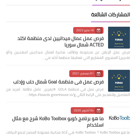
المشاركات الشائعة
19 مايو 2022
فرص عمل عمال ميدانيين لدى منظمة اكتد
ACTED شمال سوريا
فرص عمل الإعلان عن مجموعة وظائف شاغرة لعمال ميدانيين (مهنيين و/أو
تقنيين) المشروع: المشاريع التي تغطيها منظمة أكتد في …
01 ديسمبر 2021
فرص عمل في منظمة Goal شمال حلب وإدلب
فرص عمل في منظمة GOLA #عفرين عامل نظافة لمزيد من
التفاصيل وللتقديم على الرابط التالي https://boards.greenhouse.io/g…
04 أكتوبر 2020
ما هو برنامج كوبو KoBo Toolbox شرح مع مثال
استخدام
ما هو KoBo Toolbox ؟ KoBo Toolbox هي أداة مجانية مفتوحة المصدر لجمع البيانات