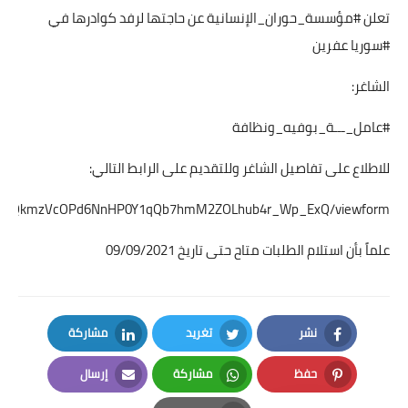
تعلن #مؤسسة_حوران_الإنسانية عن حاجتها لرفد كوادرها في
#سوريا عفرين
الشاغر:
#عامل_ـــة_بوفيه_ونظافة
للاطلاع على تفاصيل الشاغر وللتقديم على الرابط التالي:
bTS6O_QkmzVcOPd6NnHP0Y1qQb7hmM2ZOLhub4r_Wp_ExQ/viewform
علماً بأن استلام الطلبات متاح حتى تاريخ 09/09/2021
نشر
تغريد
مشاركة
LinkedIn
Twitter
Facebook
حفظ
مشاركة
إرسال
Email
Whatsapp
Pinterest