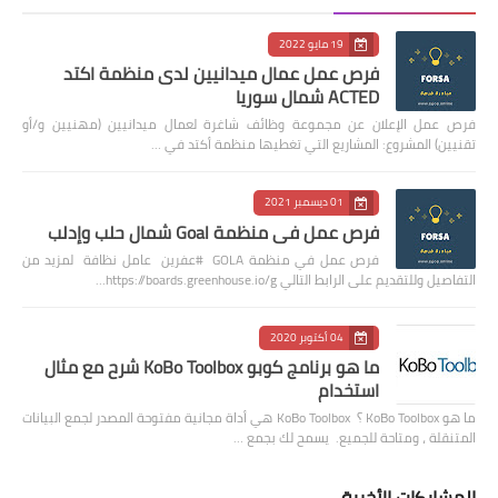
19 مايو 2022
فرص عمل عمال ميدانيين لدى منظمة اكتد
ACTED شمال سوريا
فرص عمل الإعلان عن مجموعة وظائف شاغرة لعمال ميدانيين (مهنيين و/أو
تقنيين) المشروع: المشاريع التي تغطيها منظمة أكتد في …
01 ديسمبر 2021
فرص عمل في منظمة Goal شمال حلب وإدلب
فرص عمل في منظمة GOLA #عفرين عامل نظافة لمزيد من
التفاصيل وللتقديم على الرابط التالي https://boards.greenhouse.io/g…
04 أكتوبر 2020
ما هو برنامج كوبو KoBo Toolbox شرح مع مثال
استخدام
ما هو KoBo Toolbox ؟ KoBo Toolbox هي أداة مجانية مفتوحة المصدر لجمع البيانات
المتنقلة ، ومتاحة للجميع. يسمح لك بجمع …