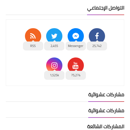
التواصل الإجتماعي
RSS
2,455
Messenger
25,742
1,525k
75,274
مشاركات عشوائية
مشاركات عشوائية
المشاركات الشائعة