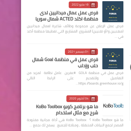
19 مايو 2022
فرص عمل عمال ميدانيين لدى
منظمة اكتد ACTED شمال سوريا
فرص عمل الإعلان عن مجموعة وظائف شاغرة لعمال ميدانيين
(مهنيين و/أو تقنيين) المشروع: المشاريع التي تغطيها منظمة أكتد
في …
01 ديسمبر 2021
فرص عمل في منظمة Goal شمال
حلب وإدلب
فرص عمل في منظمة GOLA #عفرين عامل نظافة لمزيد من
التفاصيل وللتقديم على الرابط التالي
https://boards.greenhouse.io/g…
04 أكتوبر 2020
ما هو برنامج كوبو KoBo Toolbox
شرح مع مثال استخدام
ما هو KoBo Toolbox ؟ KoBo Toolbox هي أداة مجانية مفتوحة
المصدر لجمع البيانات المتنقلة ، ومتاحة للجميع. يسمح لك بجمع …