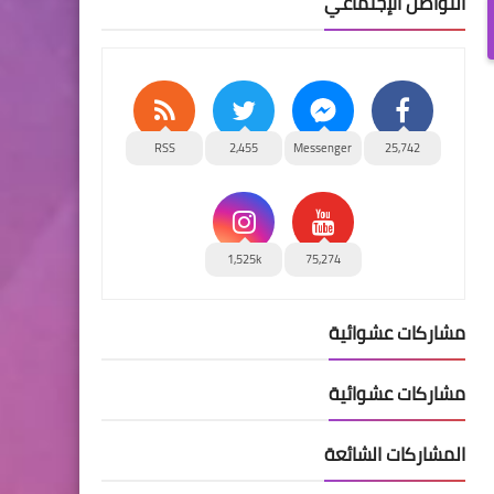
التواصل الإجتماعي
RSS
2,455
Messenger
25,742
1,525k
75,274
مشاركات عشوائية
مشاركات عشوائية
المشاركات الشائعة