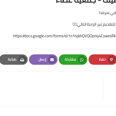
ة في سرمدا
قديم عبر الرابط التالي👇🏻
https://docs.google.com/forms/d/1n1IvjkhQVQOpniy4CswesR
حفظ
مشاركة
إرسال
طباعة
Print
Email
Whatsapp
Pinterest