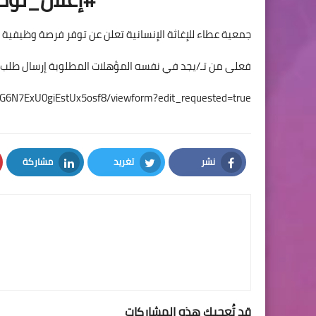
جمعية عطاء للإغاثة الإنسانية تعلن عن توفر فرصة وظيفي
فعلى من تـ/يجد في نفسه المؤهلات المطلوبة إرسال طلب للت
kG6N7ExU0giEstUx5osf8/viewform?edit_requested=true
نشر
تغريد
مشاركة
LinkedIn
Twitter
Facebook
قد تُعجبك هذه المشاركات