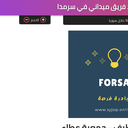
 فريق ميداني في سرمدا
الحجم
داخل سوريا
يف - جمعية عطاء