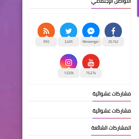
التواصل الإجتماعي
RSS
2,455
Messenger
25,742
1,525k
75,274
مشاركات عشوائية
مشاركات عشوائية
المشاركات الشائعة