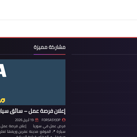
مشاركة مميزة
إعلان فرصة عمل – سائق سيار
FORSASYJOP
19 أبريل 2026
فرص عمل في سوريا إعلان فرصة عمل – س
سيارة 📍 الموقع: مدينة عفرين وريفها تع
وريفها. 🔹 المهام: قيادة السيارة…