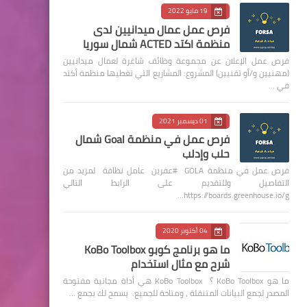
19 مايو 2022
فرص عمل عمال ميدانيين لدى
منظمة اكتد ACTED شمال سوريا
فرص عمل الإعلان عن مجموعة وظائف شاغرة لعمال ميدانيين
(مهنيين و/أو تقنيين) المشروع: المشاريع التي تغطيها منظمة أكتد
في …
01 ديسمبر 2021
فرص عمل في منظمة Goal شمال
حلب وإدلب
فرص عمل في منظمة GOLA #عفرين عامل نظافة لمزيد من
التفاصيل وللتقديم على الرابط التالي
https://boards.greenhouse.io/g…
04 أكتوبر 2020
ما هو برنامج كوبو KoBo Toolbox
شرح مع مثال استخدام
ما هو KoBo Toolbox ؟ KoBo Toolbox هي أداة مجانية مفتوحة
المصدر لجمع البيانات المتنقلة ، ومتاحة للجميع. يسمح لك بجمع …