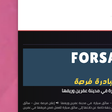
ة في مدينة عفرين وريفها
ائق سيارة في مدينة عفرين وريفها 📢 إعلان فرصة عمل – سائق
لن جهة خاصة عن حاجتها إلى سائق سيارة للعمل ضمن فريقها في عفرين