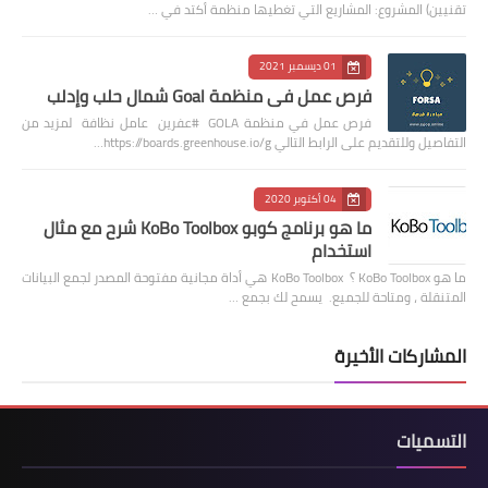
تقنيين) المشروع: المشاريع التي تغطيها منظمة أكتد في …
01 ديسمبر 2021
فرص عمل في منظمة Goal شمال حلب وإدلب
فرص عمل في منظمة GOLA #عفرين عامل نظافة لمزيد من
التفاصيل وللتقديم على الرابط التالي https://boards.greenhouse.io/g…
04 أكتوبر 2020
ما هو برنامج كوبو KoBo Toolbox شرح مع مثال
استخدام
ما هو KoBo Toolbox ؟ KoBo Toolbox هي أداة مجانية مفتوحة المصدر لجمع البيانات
المتنقلة ، ومتاحة للجميع. يسمح لك بجمع …
المشاركات الأخيرة
التسميات