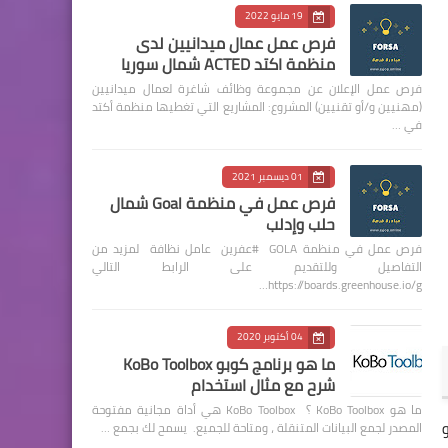
19 مايو 2022
فرص عمل عمال ميدانيين لدى
منظمة اكتد ACTED شمال سوريا
فرص عمل الإعلان عن مجموعة وظائف شاغرة لعمال ميدانيين
(مهنيين و/أو تقنيين) المشروع: المشاريع التي تغطيها منظمة أكتد
في …
01 ديسمبر 2021
فرص عمل في منظمة Goal شمال
حلب وإدلب
فرص عمل في منظمة GOLA #عفرين عامل نظافة لمزيد من
التفاصيل وللتقديم على الرابط التالي
https://boards.greenhouse.io/g…
04 أكتوبر 2020
ما هو برنامج كوبو KoBo Toolbox
شرح مع مثال استخدام
ما هو KoBo Toolbox ؟ KoBo Toolbox هي أداة مجانية مفتوحة
و
المصدر لجمع البيانات المتنقلة ، ومتاحة للجميع. يسمح لك بجمع …