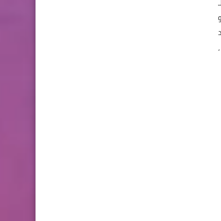
اد
ى ذلك ،