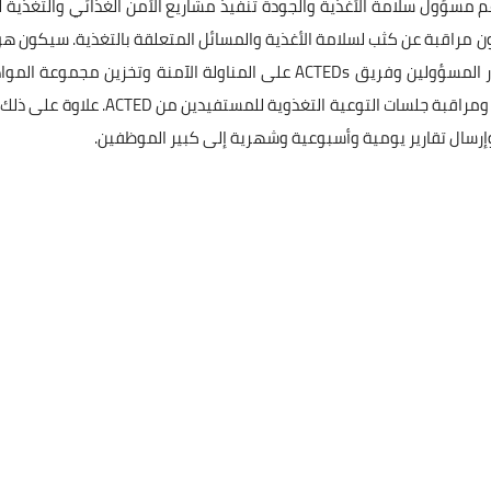
مسؤول سلامة الأغذية والجودة تنفيذ مشاريع الأمن الغذائي والتغذية لـ
فرون مراقبة عن كثب لسلامة الأغذية والمسائل المتعلقة بالتغذية. سيكون هو
/ هي مسؤولاً عن تدريب مروجي الأغذية بالتنسيق مع كبار المسؤولين وفريق ACTEDs على المناولة الآمنة وتخزين مجموعة المو
الغذائية لـ ACTEDs. أيضًا ، سيكون مسؤولاً عن إعداد وإعطاء ومراقبة جلسات التوعية التغذوية للمستفيدين من ACTED. علاوة عل
رسال تقارير يومية وأسبوعية وشهرية إلى كبير الموظفين.