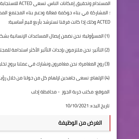
المستدام وتحقيق
؛ المشاركة في بناء حوكمة فعالة ودعم بناء المجتمع المدن
ACTED وذلك إذا كانت فرقنا تسترشد بأربع قيم أساسية:
(1) المسؤولية: نحن نضمن إيصال المساعدات الإنسانية بشكل فعال ومسؤول بالوسائل والموارد التي عُهد بها إلينا.
(2) التأثير: نحن ملتزمون بإحداث التأثير الأكثر استدامة للمجتمعات والأشخاص الذين نتعامل معهم.
(3) روح المغامرة: نحن مغامرون ونشارك في عملنا بروح تخلق قيمة وتتغلب على التحديات.
(4) الإلهام: نسعى جاهدين لإلهام كل من حولنا من خلال رؤيتنا وقيمنا ونهجنا وخياراتنا وممارساتنا وأعمالنا ومناصرتنا. **
الموقع: مكتب خربة الجوز - محافظة إدلب
تاريخ البدء: 10/10/2021
الغرض من الوظيفة