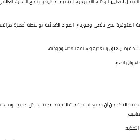
ة حالة مستودع ACTEDs والتأكد من الامتثال لمعايير الوكالة الأمريكية للتنمية الدولية وبرنامج الأغذية العالم
ة المتوفرة لدى بائعي وموردي المواد الغذائية بواسطة أجهزة مراقبة
د فيما يتعلق بالتغذية وسلامة الغذاء وجودته.
ء واجباتهم.
غذية ؛ التأكد من أن جميع الملفات ذات الصلة منظمة بشكل صحيح ، ومحدثة
مناسب
لأغذية.