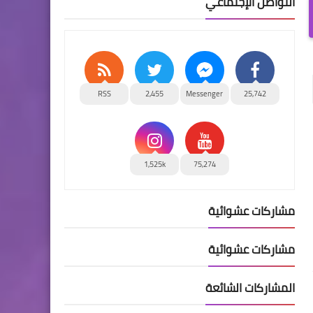
التواصل الإجتماعي
RSS
2,455
Messenger
25,742
1,525k
75,274
مشاركات عشوائية
مشاركات عشوائية
المشاركات الشائعة