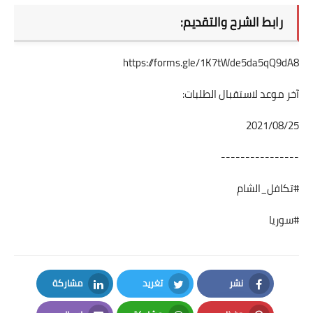
رابط الشرح والتقديم:
https://forms.gle/1K7tWde5da5qQ9dA8
آخر موعد لاستقبال الطلبات:
2021/08/25
----------------
#تكافل_الشام
#سوريا
نشر
تغريد
مشاركة
LinkedIn
Twitter
Facebook