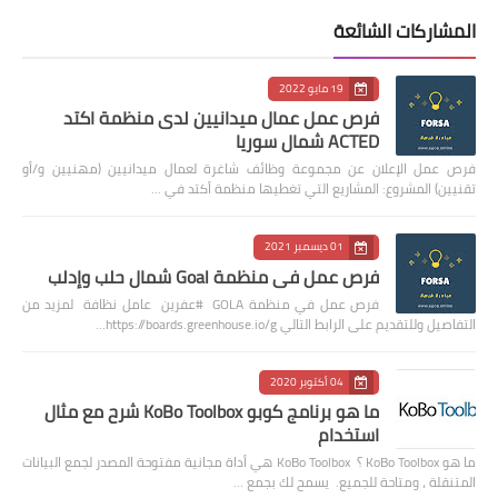
المشاركات الشائعة
19 مايو 2022
فرص عمل عمال ميدانيين لدى منظمة اكتد
ACTED شمال سوريا
فرص عمل الإعلان عن مجموعة وظائف شاغرة لعمال ميدانيين (مهنيين و/أو
تقنيين) المشروع: المشاريع التي تغطيها منظمة أكتد في …
01 ديسمبر 2021
فرص عمل في منظمة Goal شمال حلب وإدلب
فرص عمل في منظمة GOLA #عفرين عامل نظافة لمزيد من
التفاصيل وللتقديم على الرابط التالي https://boards.greenhouse.io/g…
04 أكتوبر 2020
ما هو برنامج كوبو KoBo Toolbox شرح مع مثال
استخدام
ما هو KoBo Toolbox ؟ KoBo Toolbox هي أداة مجانية مفتوحة المصدر لجمع البيانات
المتنقلة ، ومتاحة للجميع. يسمح لك بجمع …