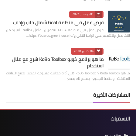
01 ديسمبر 2021
فرص عمل في منظمة Goal شمال حلب وإدلب
فرص عمل في منظمة GOLA #عفرين عامل نظافة لمزيد من
التفاصيل وللتقديم على الرابط التالي https://boards.greenhouse.io/g…
04 أكتوبر 2020
ما هو برنامج كوبو KoBo Toolbox شرح مع مثال
استخدام
ما هو KoBo Toolbox ؟ KoBo Toolbox هي أداة مجانية مفتوحة المصدر لجمع البيانات
المتنقلة ، ومتاحة للجميع. يسمح لك بجمع …
المشاركات الأخيرة
التسميات