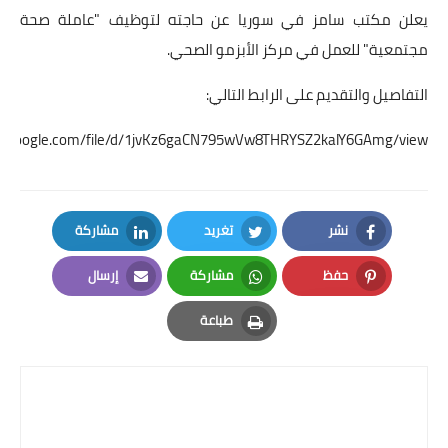
يعلن مكتب سامز في سوريا عن حاجته لتوظيف "عاملة صحة
مجتمعية" للعمل في مركز الأبزمو الصحي.
التفاصيل والتقديم على الرابط التالي:
rive.google.com/file/d/1jvKz6gaCN795wVw8THRYSZ2kalY6GAmg/view
نشر
تغريد
مشاركة
LinkedIn
Twitter
Facebook
حفظ
مشاركة
إرسال
Email
Whatsapp
Pinterest
طباعة
Print