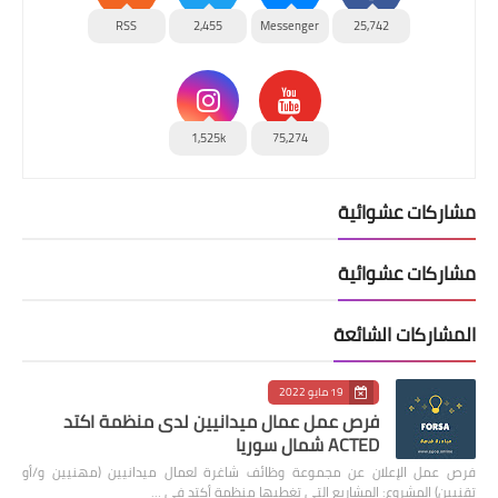
RSS
2,455
Messenger
25,742
1,525k
75,274
مشاركات عشوائية
مشاركات عشوائية
المشاركات الشائعة
19 مايو 2022
فرص عمل عمال ميدانيين لدى منظمة اكتد
ACTED شمال سوريا
فرص عمل الإعلان عن مجموعة وظائف شاغرة لعمال ميدانيين (مهنيين و/أو
تقنيين) المشروع: المشاريع التي تغطيها منظمة أكتد في …