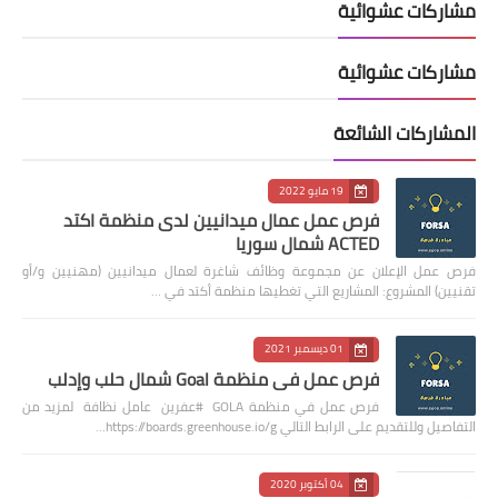
مشاركات عشوائية
مشاركات عشوائية
المشاركات الشائعة
19 مايو 2022
فرص عمل عمال ميدانيين لدى منظمة اكتد
ACTED شمال سوريا
فرص عمل الإعلان عن مجموعة وظائف شاغرة لعمال ميدانيين (مهنيين و/أو
تقنيين) المشروع: المشاريع التي تغطيها منظمة أكتد في …
01 ديسمبر 2021
فرص عمل في منظمة Goal شمال حلب وإدلب
فرص عمل في منظمة GOLA #عفرين عامل نظافة لمزيد من
التفاصيل وللتقديم على الرابط التالي https://boards.greenhouse.io/g…
04 أكتوبر 2020