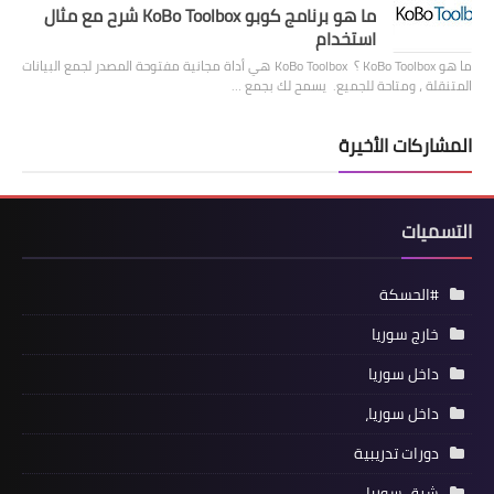
ما هو برنامج كوبو KoBo Toolbox شرح مع مثال
استخدام
ما هو KoBo Toolbox ؟ KoBo Toolbox هي أداة مجانية مفتوحة المصدر لجمع البيانات
المتنقلة ، ومتاحة للجميع. يسمح لك بجمع …
المشاركات الأخيرة
التسميات
#الحسكة
خارج سوريا
داخل سوريا
داخل سوريا،
دورات تدريبية
شرق سوريا