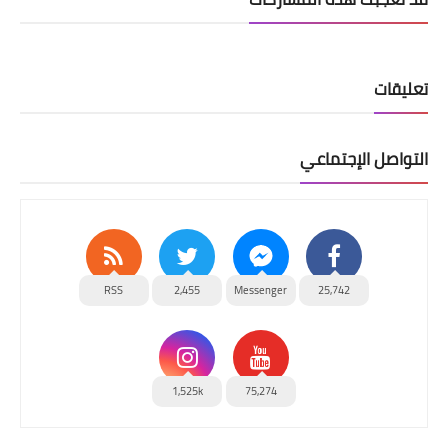
تعليقات
التواصل الإجتماعي
RSS
2,455
Messenger
25,742
1,525k
75,274