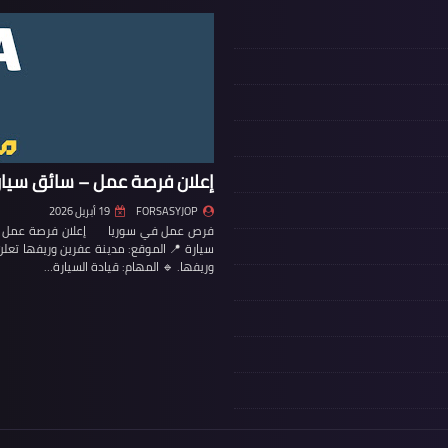
إعلان فرصة عمل – سائق سيار
FORSASYJOP
19 أبريل 2026
فرص عمل في سوريا إعلان فرصة عمل – س
سيارة 📍 الموقع: مدينة عفرين وريفها تع
وريفها. 🔹 المهام: قيادة السيارة…