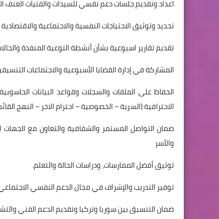
اعداد وتقديم جلسات دعم نفسي للسيدات والفتيات العنف الق
تحديد وتوثيق الاحتياجات النفسية والاجتماعية والاقتصادية
تقديم تقارير اسبوعية بشأن أنشطة التوعية المنفذة والحالا
المشاركة في إدارة القضايا الأسبوعية والاجتماعات التنسيقي
الحفاظ على الملفات والسجلات وقواعد البيانات الحاسوبي
الاحترافية (السرية – الخصوصية – احترام الاخر – النهج القا
ضمان التواصل المستمر والشفافية والتعاون مع الجهات ال
والأسر
توثيق أفضل الممارسات، ودراسات الحالة والتعلم.
توفير التدريب والإشراف في مجال الدعم النفسي الاجتماعي PSS / العنف القائم على النوع الاجتماعي GBV لموظفي المشرو
ضمان التنسيق بين سوريا وتركيا وتقديم الدعم الفني وال