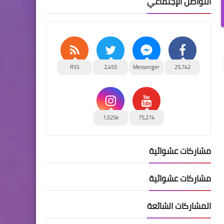
التواصل الإجتماعي
RSS
2,455
Messenger
25,742
1,525k
75,274
مشاركات عشوائية
مشاركات عشوائية
المشاركات الشائعة