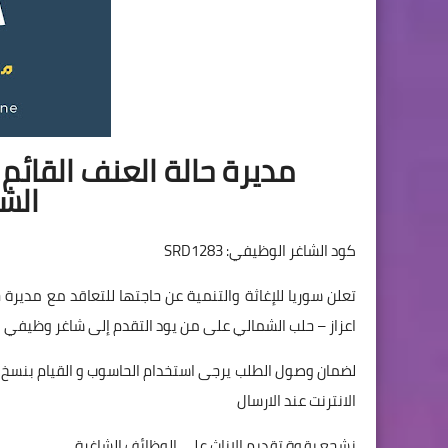
مديرة حالة العنف القائم
الش
كود الشاغر الوظيفي: SRD1283
تعلن سوريا للإغاثة والتنمية عن حاجتها للتعاقد مع مدير
اعزاز – حلب الشمالي على من يود التقدم إلى شاغر وظيفي ا
لضمان وصول الطلب يرجى استخدام الحاسوب و القيام بنسخ ا
الانترنت عند الارسال
نشجع بقوة تقديم الاناث على الوظائف الشاغرة