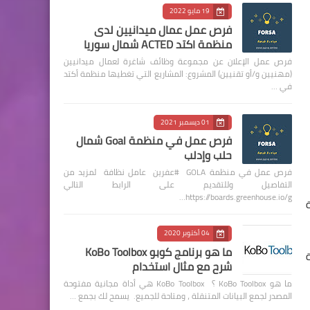
19 مايو 2022
فرص عمل عمال ميدانيين لدى
منظمة اكتد ACTED شمال سوريا
فرص عمل الإعلان عن مجموعة وظائف شاغرة لعمال ميدانيين
(مهنيين و/أو تقنيين) المشروع: المشاريع التي تغطيها منظمة أكتد
في …
01 ديسمبر 2021
فرص عمل في منظمة Goal شمال
حلب وإدلب
فرص عمل في منظمة GOLA #عفرين عامل نظافة لمزيد من
التفاصيل وللتقديم على الرابط التالي
https://boards.greenhouse.io/g…
04 أكتوبر 2020
ما هو برنامج كوبو KoBo Toolbox
شرح مع مثال استخدام
ما هو KoBo Toolbox ؟ KoBo Toolbox هي أداة مجانية مفتوحة
المصدر لجمع البيانات المتنقلة ، ومتاحة للجميع. يسمح لك بجمع …