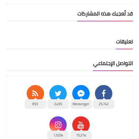
قد تُعجبك هذه المشاركات
تعليقات
التواصل الإجتماعي
RSS
2,455
Messenger
25,742
1,525k
75,274