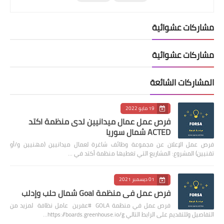
مشاركات عشوائية
مشاركات عشوائية
المشاركات الشائعة
19 مايو 2022
فرص عمل عمال ميدانيين لدى منظمة اكتد
ACTED شمال سوريا
فرص عمل الإعلان عن مجموعة وظائف شاغرة لعمال ميدانيين (مهنيين و/أو
تقنيين) المشروع: المشاريع التي تغطيها منظمة أكتد في …
01 ديسمبر 2021
فرص عمل في منظمة Goal شمال حلب وإدلب
فرص عمل في منظمة GOLA #عفرين عامل نظافة لمزيد من
التفاصيل وللتقديم على الرابط التالي https://boards.greenhouse.io/g…