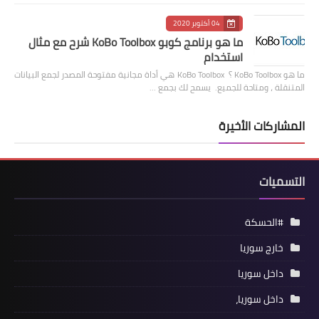
04 أكتوبر 2020
ما هو برنامج كوبو KoBo Toolbox شرح مع مثال
استخدام
ما هو KoBo Toolbox ؟ KoBo Toolbox هي أداة مجانية مفتوحة المصدر لجمع البيانات
المتنقلة ، ومتاحة للجميع. يسمح لك بجمع …
المشاركات الأخيرة
التسميات
#الحسكة
خارج سوريا
داخل سوريا
داخل سوريا،