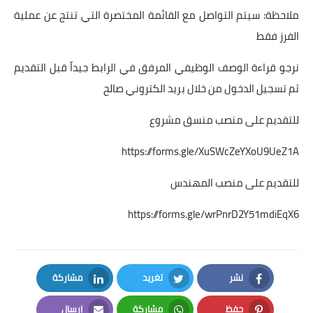
ملاحظة: سيتم التواصل مع القائمة المختصرة التي تنتج عن عملية
الفرز فقط
‎نرجو قراءة الوصف الوظيفي المرفق في الرابط جيداً قبل التقديم
ثم تسجيل الدخول من خلال بريد الكتروني صالح
للتقديم على منصب منسق مشروع
https://forms.gle/XuSWcZeYXoU9UeZ1A
للتقديم على منصب المهندس
https://forms.gle/wrPnrD2Y51mdiEqX6
نشر
تغريد
مشاركة
LinkedIn
Twitter
Facebook
حفظ
مشاركة
إرسال