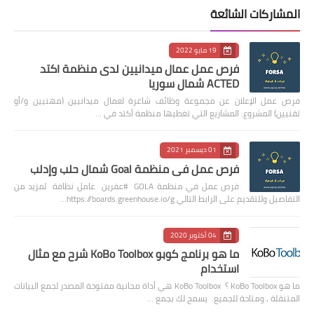
المشاركات الشائعة
19 مايو 2022
فرص عمل عمال ميدانيين لدى منظمة اكتد
ACTED شمال سوريا
فرص عمل الإعلان عن مجموعة وظائف شاغرة لعمال ميدانيين (مهنيين و/أو
تقنيين) المشروع: المشاريع التي تغطيها منظمة أكتد في …
01 ديسمبر 2021
فرص عمل في منظمة Goal شمال حلب وإدلب
فرص عمل في منظمة GOLA #عفرين عامل نظافة لمزيد من
التفاصيل وللتقديم على الرابط التالي https://boards.greenhouse.io/g…
04 أكتوبر 2020
ما هو برنامج كوبو KoBo Toolbox شرح مع مثال
استخدام
ما هو KoBo Toolbox ؟ KoBo Toolbox هي أداة مجانية مفتوحة المصدر لجمع البيانات
المتنقلة ، ومتاحة للجميع. يسمح لك بجمع …