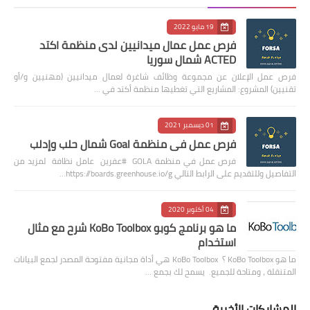
19 مايو 2022
فرص عمل عمال ميدانيين لدى منظمة اكتد
ACTED شمال سوريا
فرص عمل الإعلان عن مجموعة وظائف شاغرة لعمال ميدانيين (مهنيين و/أو
تقنيين) المشروع: المشاريع التي تغطيها منظمة أكتد في …
01 ديسمبر 2021
فرص عمل في منظمة Goal شمال حلب وإدلب
فرص عمل في منظمة GOLA #عفرين عامل نظافة لمزيد من
التفاصيل وللتقديم على الرابط التالي https://boards.greenhouse.io/g…
04 أكتوبر 2020
ما هو برنامج كوبو KoBo Toolbox شرح مع مثال
استخدام
ما هو KoBo Toolbox ؟ KoBo Toolbox هي أداة مجانية مفتوحة المصدر لجمع البيانات
المتنقلة ، ومتاحة للجميع. يسمح لك بجمع …
المشاركات الأخيرة