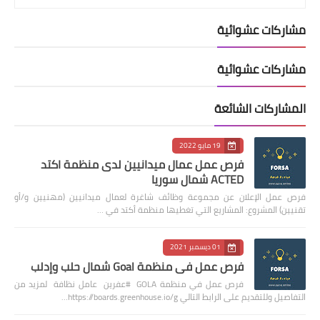
مشاركات عشوائية
مشاركات عشوائية
المشاركات الشائعة
19 مايو 2022
فرص عمل عمال ميدانيين لدى منظمة اكتد
ACTED شمال سوريا
فرص عمل الإعلان عن مجموعة وظائف شاغرة لعمال ميدانيين (مهنيين و/أو
تقنيين) المشروع: المشاريع التي تغطيها منظمة أكتد في …
01 ديسمبر 2021
فرص عمل في منظمة Goal شمال حلب وإدلب
فرص عمل في منظمة GOLA #عفرين عامل نظافة لمزيد من
التفاصيل وللتقديم على الرابط التالي https://boards.greenhouse.io/g…