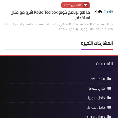
04 أكتوبر 2020
ما هو برنامج كوبو KoBo Toolbox شرح مع مثال
استخدام
ما هو KoBo Toolbox ؟ KoBo Toolbox هي أداة مجانية مفتوحة المصدر لجمع البيانات
المتنقلة ، ومتاحة للجميع. يسمح لك بجمع …
المشاركات الأخيرة
التسميات
#الحسكة
خارج سوريا
داخل سوريا
داخل سوريا،
دورات تدريبية