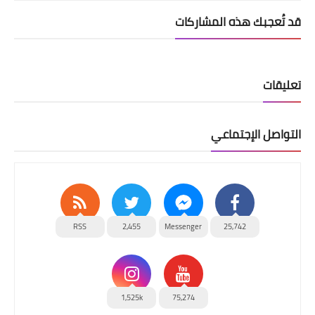
قد تُعجبك هذه المشاركات
تعليقات
التواصل الإجتماعي
RSS
2,455
Messenger
25,742
1,525k
75,274