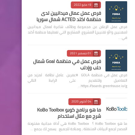
19 مايو 2022
فرص عمل عمال ميدانيين لدى
منظمة اكتد ACTED شمال سوريا
فرص عمل الإعلان عن مجموعة وظائف شاغرة لعمال ميدانيين
(مهنيين و/أو تقنيين) المشروع: المشاريع التي تغطيها منظمة أكتد
في …
01 ديسمبر 2021
فرص عمل في منظمة Goal شمال
حلب وإدلب
فرص عمل في منظمة GOLA #عفرين عامل نظافة لمزيد من
التفاصيل وللتقديم على الرابط التالي
https://boards.greenhouse.io/g…
04 أكتوبر 2020
ما هو برنامج كوبو KoBo Toolbox
شرح مع مثال استخدام
ما هو KoBo Toolbox ؟ KoBo Toolbox هي أداة مجانية مفتوحة
المصدر لجمع البيانات المتنقلة ، ومتاحة للجميع. يسمح لك بجمع …