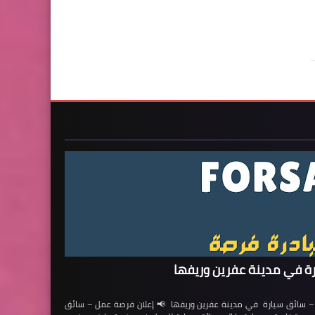
ة في مدينة عفرين وريفها
ائق سيارة في مدينة عفرين وريفها 📢 إعلان فرصة عمل – سائق