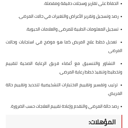
• الحفاظ على تقارير وسجلات دقيقة ومفصلة.
• رصد وتسجيل وتقرير الأعراض والتغيرات في حالات المرضى.
• تسجيل المعلومات الطبية للمرضى والعلامات الحيوية.
• تعدﯾل ﺧطط ﻋﻼج اﻟﻣرﯾض ﮐﻣﺎ ھو ﻣوﺿﺢ ﻓﻲ اﺳﺗﺟﺎﺑﺎت وحالات
اﻟﻣرﺿﯽ
• التشاور والتنسيق مع أعضاء فريق الرعاية الصحية لتقييم
وتخطيط وتنفيذ خطط رعاية المرضى.
• ترتيب وتفسير وتقييم الاختبارات التشخيصية لتحديد وتقييم حالة
المريض.
• رصد حالة المرضى والتقدم وإعادة تقييم العلاجات حسب الضرورة.
المؤهلات: