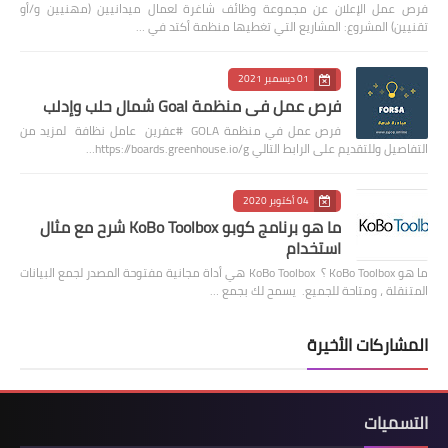
فرص عمل الإعلان عن مجموعة وظائف شاغرة لعمال ميدانيين (مهنيين و/أو
تقنيين) المشروع: المشاريع التي تغطيها منظمة أكتد في …
01 ديسمبر 2021
فرص عمل في منظمة Goal شمال حلب وإدلب
فرص عمل في منظمة GOLA #عفرين عامل نظافة لمزيد من
التفاصيل وللتقديم على الرابط التالي https://boards.greenhouse.io/g…
04 أكتوبر 2020
ما هو برنامج كوبو KoBo Toolbox شرح مع مثال
استخدام
ما هو KoBo Toolbox ؟ KoBo Toolbox هي أداة مجانية مفتوحة المصدر لجمع البيانات
المتنقلة ، ومتاحة للجميع. يسمح لك بجمع …
المشاركات الأخيرة
التسميات