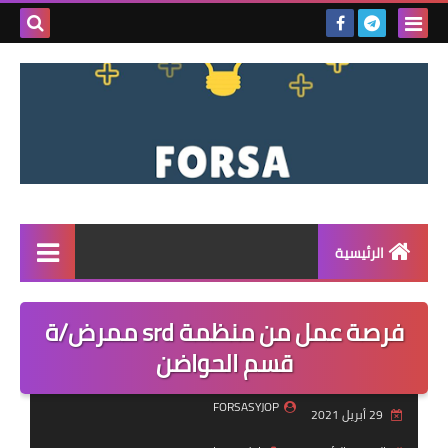
بحث هذه
المدونة
الإلكتروني
الرئيسية
القائمة
فرصة عمل من منظمة srd ممرض/ة
مناقصات
قسم الحواضن
فرص عمل داخل سوريا
FORSASYJOP
29 أبريل 2021
فرص عمل في تركيا