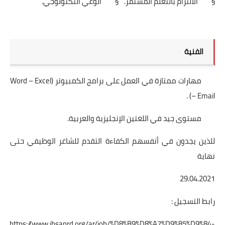
§ الالتزام بالتعلم المستمر.
§ الوعي التكنولوجي.
الفنية
مهارات ممتازة في العمل على برامج الكمبيوتر (Word – Excel
– Email) .
مستوى جيد في اللغتين الإنجليزية والعربية.
للذين يجدون في أنفسهم الكفاءة التقدم للشاغر الوظيفي حتى
نهاية
29.04.2021
رابط التسجيل :
https://www.ihsanrd.org/ar/job/%D8%B9%D8%A7%D9%85%D9%84-