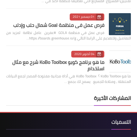
تقنيين) المشروع: المشاريع التي تغطيها منظمة أكتد في …
01 ديسمبر 2021
فرص عمل في منظمة Goal شمال حلب وإدلب
فرص عمل في منظمة GOLA #عفرين عامل نظافة لمزيد من
التفاصيل وللتقديم على الرابط التالي https://boards.greenhouse.io/g…
04 أكتوبر 2020
ما هو برنامج كوبو KoBo Toolbox شرح مع مثال
استخدام
ما هو KoBo Toolbox ؟ KoBo Toolbox هي أداة مجانية مفتوحة المصدر لجمع البيانات
المتنقلة ، ومتاحة للجميع. يسمح لك بجمع …
المشاركات الأخيرة
التسميات