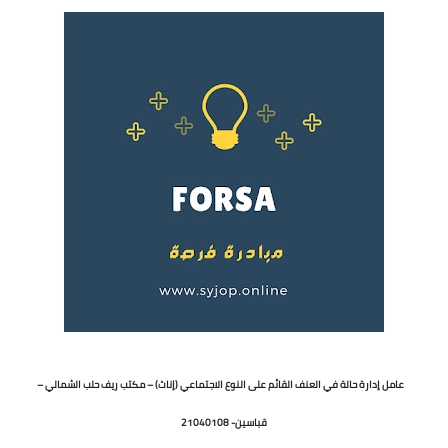
عامل إدارة حالة في العنف القائم على النوع الاجتماعي (إناث) – مكتب ريف حلب الشمالي –
قباسين- 21040108