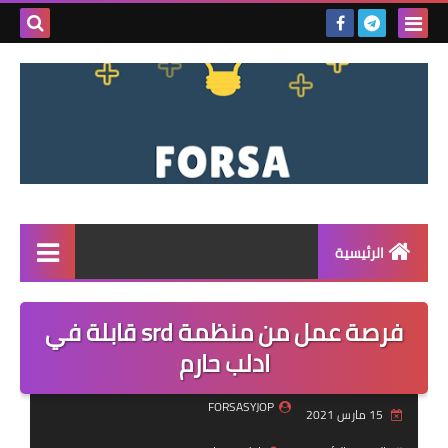
بحث هذه
المدونة
الإلكتروني
الرئيسية
القائمة
فرصة عمل من منظمة srd قابلة في
مناقصات
ادلب حارم
فرص عمل داخل سوريا
FORSASYJOP
15 مارس 2021
فرص عمل في تركيا