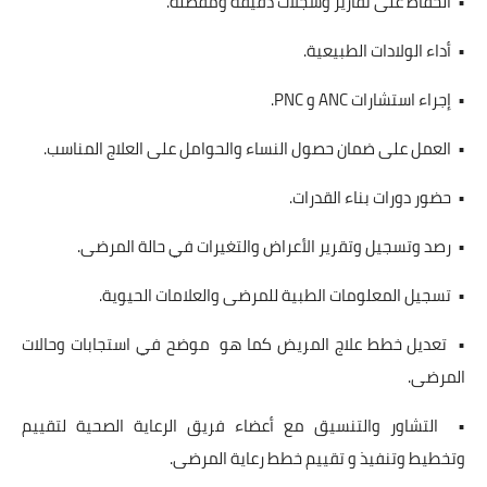
• الحفاظ على تقارير وسجلات دقيقة ومفصلة.
• أداء الولادات الطبيعية.
• إجراء استشارات ANC و PNC.
• العمل على ضمان حصول النساء والحوامل على العلاج المناسب.
• حضور دورات بناء القدرات.
• رصد وتسجيل وتقرير الأعراض والتغيرات في حالة المرضى.
• تسجيل المعلومات الطبية للمرضى والعلامات الحيوية.
• ﺗﻌﺪﻳﻞ ﺧﻄﻂ ﻋﻼج اﻟﻤﺮﻳﺾ كما هو ﻣﻮﺿﺢ ﻓﻲ اﺳﺘﺠﺎﺑﺎت وحالات
اﻟﻤﺮﺿﻰ.
• التشاور والتنسيق مع أعضاء فريق الرعاية الصحية لتقييم
وتخطيط وتنفيذ و تقييم خطط رعاية المرضى.