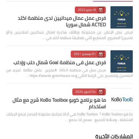
19 مايو 2022
فرص عمل عمال ميدانيين لدى منظمة اكتد
ACTED شمال سوريا
فرص عمل الإعلان عن مجموعة وظائف شاغرة لعمال ميدانيين (مهنيين و/أو
تقنيين) المشروع: المشاريع التي تغطيها منظمة أكتد في …
01 ديسمبر 2021
فرص عمل في منظمة Goal شمال حلب وإدلب
فرص عمل في منظمة GOLA #عفرين عامل نظافة لمزيد من
التفاصيل وللتقديم على الرابط التالي https://boards.greenhouse.io/g…
04 أكتوبر 2020
ما هو برنامج كوبو KoBo Toolbox شرح مع مثال
استخدام
ما هو KoBo Toolbox ؟ KoBo Toolbox هي أداة مجانية مفتوحة المصدر لجمع البيانات
المتنقلة ، ومتاحة للجميع. يسمح لك بجمع …
المشاركات الأخيرة