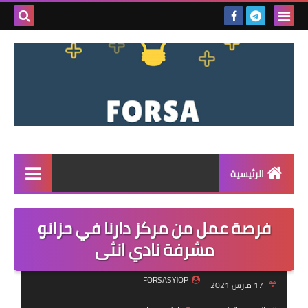
بحث هذه
المدونة
الإلكتروني
الرئيسية
القائمة
فرصة عمل من مركز دارنا في حزانو
مناقصات
مشرفة نادي انثى
فرص عمل داخل سوريا
FORSASYJOP
17 مارس 2021
فرص عمل في تركيا