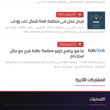
تقنيين) المشروع: المشاريع التي تغطيها منظمة أكتد في …
01 ديسمبر 2021
فرص عمل في منظمة Goal شمال حلب وإدلب
فرص عمل في منظمة GOLA #عفرين عامل نظافة لمزيد من
التفاصيل وللتقديم على الرابط التالي https://boards.greenhouse.io/g…
04 أكتوبر 2020
ما هو برنامج كوبو KoBo Toolbox شرح مع مثال
استخدام
ما هو KoBo Toolbox ؟ KoBo Toolbox هي أداة مجانية مفتوحة المصدر لجمع البيانات
المتنقلة ، ومتاحة للجميع. يسمح لك بجمع …
المشاركات الأخيرة
التسميات