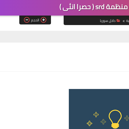
( حصرا انثى )
الحجم
ة
داخل سوريا