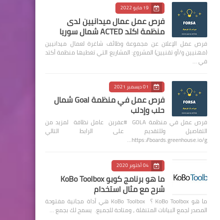
19 مايو 2022
فرص عمل عمال ميدانيين لدى
منظمة اكتد ACTED شمال سوريا
فرص عمل الإعلان عن مجموعة وظائف شاغرة لعمال ميدانيين
(مهنيين و/أو تقنيين) المشروع: المشاريع التي تغطيها منظمة أكتد
في …
01 ديسمبر 2021
فرص عمل في منظمة Goal شمال
حلب وإدلب
فرص عمل في منظمة GOLA #عفرين عامل نظافة لمزيد من
التفاصيل وللتقديم على الرابط التالي
https://boards.greenhouse.io/g…
04 أكتوبر 2020
ما هو برنامج كوبو KoBo Toolbox
شرح مع مثال استخدام
ما هو KoBo Toolbox ؟ KoBo Toolbox هي أداة مجانية مفتوحة
المصدر لجمع البيانات المتنقلة ، ومتاحة للجميع. يسمح لك بجمع …