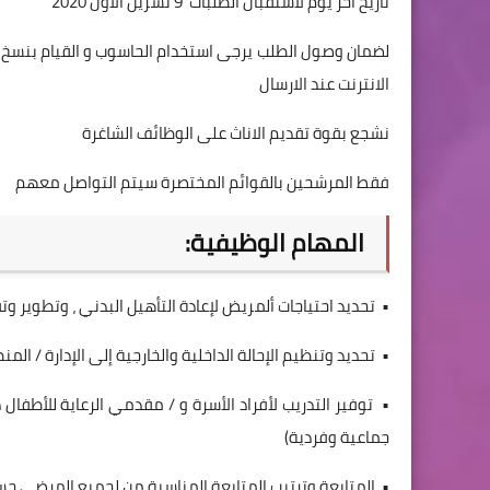
تاريخ آخر يوم لاستقبال الطلبات 9 تشرين الاول 2020
لضمان وصول الطلب يرجى استخدام الحاسوب و القيام بنسخ ا
الانترنت عند الارسال
نشجع بقوة تقديم الاناث على الوظائف الشاغرة
فقط المرشحين بالقوائم المختصرة سيتم التواصل معهم
المهام الوظيفية:
• تحديد احتياجات ألمريض لإعادة التأهيل البدني ، وتطوير وتق
• تحديد وتنظيم الإحالة الداخلية والخارجية إلى الإدارة / الم
• توفير التدريب لأفراد الأسرة و / مقدمي الرعاية للأطفال
جماعية وفردية)
• المتابعة وترتيب المتابعة المناسبة من لجميع المرضى ح