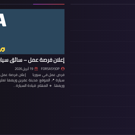
إعلان فرصة عمل – سائق سيار
FORSASYJOP
19 أبريل 2026
فرص عمل في سوريا إعلان فرصة عمل – س
سيارة 📍 الموقع: مدينة عفرين وريفها تع
وريفها. 🔹 المهام: قيادة السيارة…