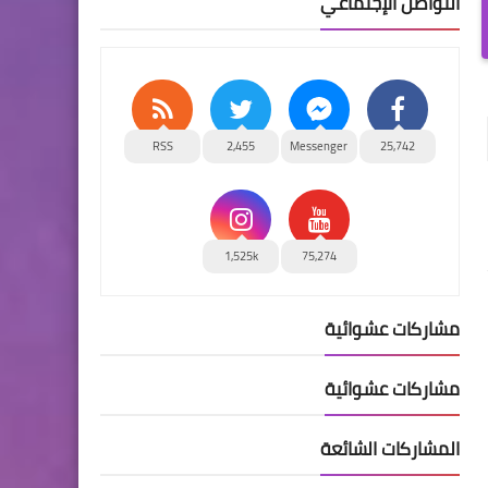
التواصل الإجتماعي
RSS
2,455
Messenger
25,742
1,525k
75,274
مشاركات عشوائية
مشاركات عشوائية
المشاركات الشائعة