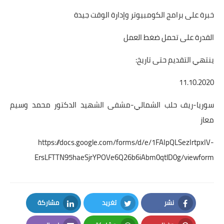
خبرة على برامج الكومبيوتر وإدارة الوقت جيدة
القدرة على تحمل ضغط العمل
ينتهي التقديم حتى تاريخ:
11.10.2020
سوريا-ريف حلب الشمالي-مشفى الشهيد الدكتور محمد وسيم
معاز
https://docs.google.com/forms/d/e/1FAIpQLSezIrtpxIV-
ErsLFTTN95haeSjrYPOVe6Q26b6iAbm0qtlD0g/viewform
نشر
تغريد
مشاركة
LinkedIn
Twitter
Facebook