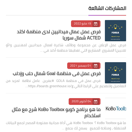
المشاركات الشائعة
19 مايو 2022
فرص عمل عمال ميدانيين لدى منظمة اكتد
ACTED شمال سوريا
فرص عمل الإعلان عن مجموعة وظائف شاغرة لعمال ميدانيين (مهنيين و/أو
تقنيين) المشروع: المشاريع التي تغطيها منظمة أكتد في …
01 ديسمبر 2021
فرص عمل في منظمة Goal شمال حلب وإدلب
فرص عمل في منظمة GOLA #عفرين عامل نظافة لمزيد من
التفاصيل وللتقديم على الرابط التالي https://boards.greenhouse.io/g…
04 أكتوبر 2020
ما هو برنامج كوبو KoBo Toolbox شرح مع مثال
استخدام
ما هو KoBo Toolbox ؟ KoBo Toolbox هي أداة مجانية مفتوحة المصدر لجمع البيانات
المتنقلة ، ومتاحة للجميع. يسمح لك بجمع …