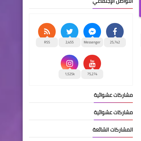
التواصل الإجتماعي
RSS
2,455
Messenger
25,742
1,525k
75,274
مشاركات عشوائية
مشاركات عشوائية
المشاركات الشائعة