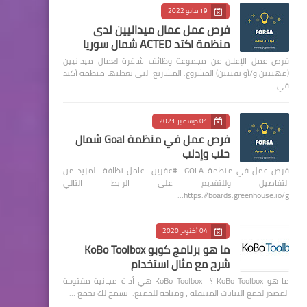
19 مايو 2022
فرص عمل عمال ميدانيين لدى
منظمة اكتد ACTED شمال سوريا
فرص عمل الإعلان عن مجموعة وظائف شاغرة لعمال ميدانيين
(مهنيين و/أو تقنيين) المشروع: المشاريع التي تغطيها منظمة أكتد
في …
01 ديسمبر 2021
فرص عمل في منظمة Goal شمال
حلب وإدلب
فرص عمل في منظمة GOLA #عفرين عامل نظافة لمزيد من
التفاصيل وللتقديم على الرابط التالي
https://boards.greenhouse.io/g…
04 أكتوبر 2020
ما هو برنامج كوبو KoBo Toolbox
شرح مع مثال استخدام
ما هو KoBo Toolbox ؟ KoBo Toolbox هي أداة مجانية مفتوحة
المصدر لجمع البيانات المتنقلة ، ومتاحة للجميع. يسمح لك بجمع …