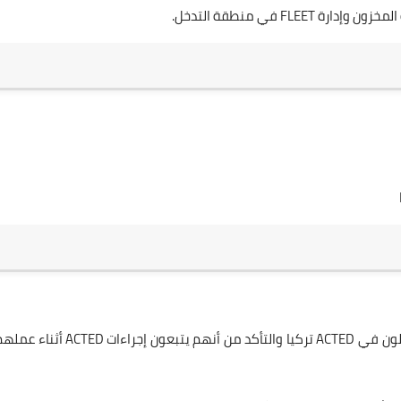
F في منطقة التدخل.
مسؤول اللوجستيات مسؤول عن إدارة السائقين الذين يعملون في ACTED تركيا والتأكد من أنهم يتبعون إجراءات ACTED أثن