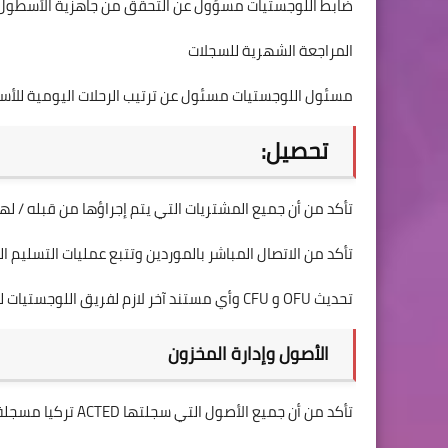
ضابط اللوجستيات مسؤول عن التحقق من جاهزية الأسطول 
المراجعة الشهرية للسجلات
مسئول اللوجستيات مسئول عن ترتيب الرحلات اليومية للأسط
تحصيل:
تأكد من أن جميع المشتريات التي يتم إجراؤها من قبله / لها تتبع إجراءات ACTED للسي
تأكد من الاتصال المباشر بالموردين وتتبع عمليات التسليم التي قام ب
تحديث OFU و CFU وأي مستند آخر لازم لفريق اللوجستيات للسيناريو A و B و C.
الأصول وإدارة المخزون
تأكد من أن جميع الأصول التي سجلتها ACTED تركيا مسجلة في قائمة الأصول العامة ووفقًا للإجراءات اللوجستية لـ ACTED.