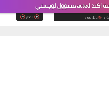
سؤول لوجستي
الحجم
ة
داخل سوريا