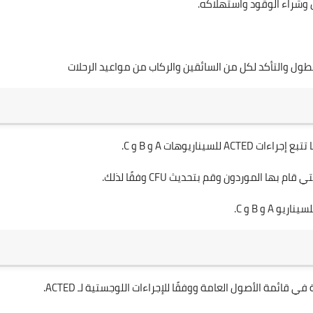
وشراء الوقود واستهلاكه.
ول والتأكد لكل من السائقين والركاب من مواعيد الرحلات
ناريوهات A و B و C.
ها الموردون وقم بتحديث CFU وفقًا لذلك.