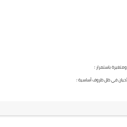
متغيرة باستمرار ؛
أحيان في ظل ظروف أساسية ؛