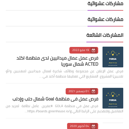
مشاركات عشوائية
مشاركات عشوائية
المشاركات الشائعة
19 مايو 2022
فرص عمل عمال ميدانيين لدى منظمة اكتد
ACTED شمال سوريا
فرص عمل الإعلان عن مجموعة وظائف شاغرة لعمال ميدانيين (مهنيين و/أو
تقنيين) المشروع: المشاريع التي تغطيها منظمة أكتد في …
01 ديسمبر 2021
فرص عمل في منظمة Goal شمال حلب وإدلب
فرص عمل في منظمة GOLA #عفرين عامل نظافة لمزيد من
التفاصيل وللتقديم على الرابط التالي https://boards.greenhouse.io/g…
04 أكتوبر 2020