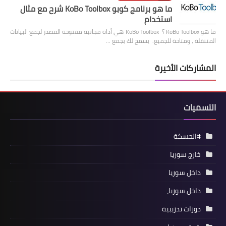
ما هو برنامج كوبو KoBo Toolbox شرح مع مثال
استخدام
ما هو KoBo Toolbox ؟ KoBo Toolbox هي أداة مجانية مفتوحة المصدر لجمع البيانات
المتنقلة ، ومتاحة للجميع. يسمح لك بجمع …
المشاركات الأخيرة
التسميات
#الحسكة
خارج سوريا
داخل سوريا
داخل سوريا،
دورات تدريبية