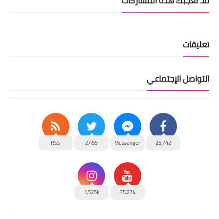
قد تُعجبك هذه المشاركات
تعليقات
التواصل الإجتماعي
RSS
2,455
Messenger
25,742
1,525k
75,274