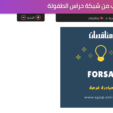
 من شبكة حراس الطفولة
الحجم
سية
مناقصات