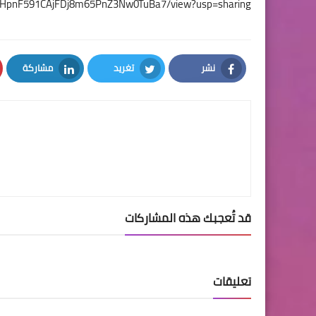
15RAHpnF591CAjFDj8m65PnZ3Nw0TuBa7/view?usp=sharing
نشر
تغريد
مشاركة
LinkedIn
Twitter
Facebook
قد تُعجبك هذه المشاركات
تعليقات