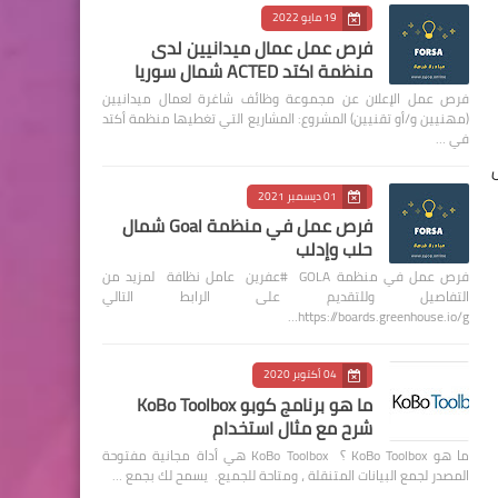
19 مايو 2022
فرص عمل عمال ميدانيين لدى
منظمة اكتد ACTED شمال سوريا
فرص عمل الإعلان عن مجموعة وظائف شاغرة لعمال ميدانيين
(مهنيين و/أو تقنيين) المشروع: المشاريع التي تغطيها منظمة أكتد
في …
01 ديسمبر 2021
فرص عمل في منظمة Goal شمال
حلب وإدلب
فرص عمل في منظمة GOLA #عفرين عامل نظافة لمزيد من
التفاصيل وللتقديم على الرابط التالي
https://boards.greenhouse.io/g…
04 أكتوبر 2020
ما هو برنامج كوبو KoBo Toolbox
شرح مع مثال استخدام
ما هو KoBo Toolbox ؟ KoBo Toolbox هي أداة مجانية مفتوحة
المصدر لجمع البيانات المتنقلة ، ومتاحة للجميع. يسمح لك بجمع …