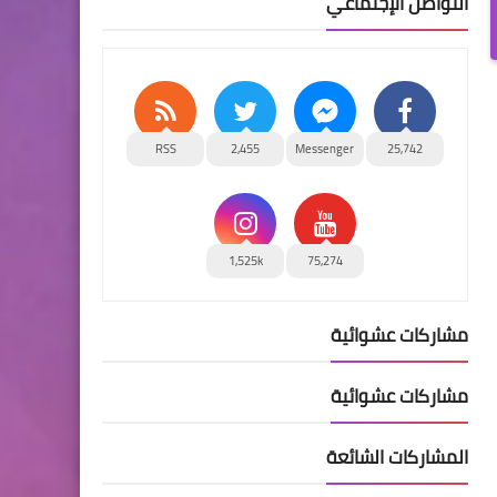
التواصل الإجتماعي
RSS
2,455
Messenger
25,742
1,525k
75,274
مشاركات عشوائية
مشاركات عشوائية
المشاركات الشائعة