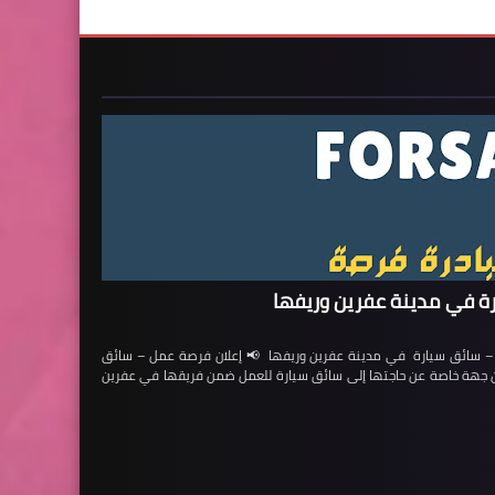
ة في مدينة عفرين وريفها
ائق سيارة في مدينة عفرين وريفها 📢 إعلان فرصة عمل – سائق
لن جهة خاصة عن حاجتها إلى سائق سيارة للعمل ضمن فريقها في عفرين