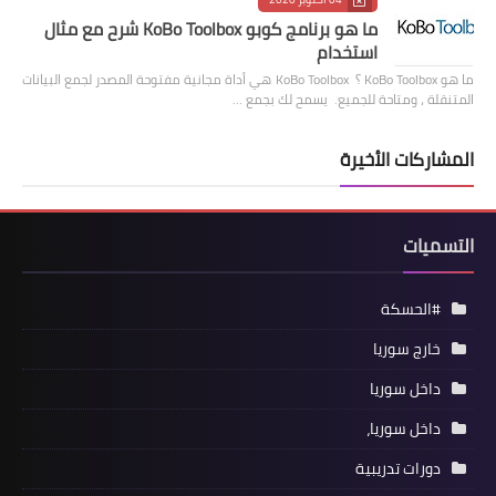
ما هو برنامج كوبو KoBo Toolbox شرح مع مثال
استخدام
ما هو KoBo Toolbox ؟ KoBo Toolbox هي أداة مجانية مفتوحة المصدر لجمع البيانات
المتنقلة ، ومتاحة للجميع. يسمح لك بجمع …
المشاركات الأخيرة
التسميات
#الحسكة
خارج سوريا
داخل سوريا
داخل سوريا،
دورات تدريبية