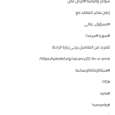
شواغر وظيفية #فرص عمل
إعلان شاغر للتعاقد مع
#مسؤول_مالي
#سوريا #سرمدا
للمزيد من التفاصيل يرجى زيارة الرابط:
https://iydrelief.org/vacancy20-fin-o-srmd/
#هيئةالإغاثةالإنسانية
#IYD
#syria
#humanity