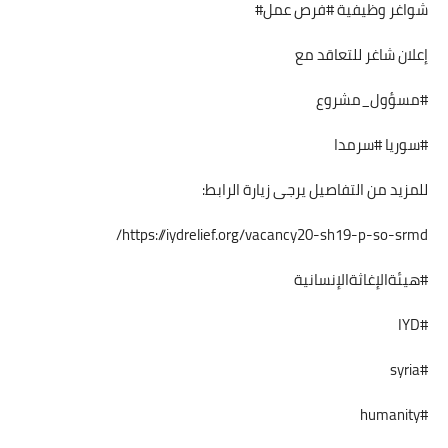
شواغر وظيفية #فرص عمل#
إعلان شاغر للتعاقد مع
#مسؤول_مشروع
#سوريا #سرمدا
للمزيد من التفاصيل يرجى زيارة الرابط:
https://iydrelief.org/vacancy20-sh19-p-so-srmd/
#هيئةالإغاثةالإنسانية
#IYD
#syria
#humanity