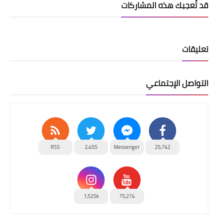
قد تُعجبك هذه المشاركات
تعليقات
التواصل الإجتماعي
RSS
2,455
Messenger
25,742
1,525k
75,274