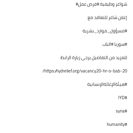
شواغر وظيفية #فرص عمل#
إعلان شاغر للتعاقد مع
#مسؤول_موارد_بشرية
#سوريا #الباب
للمزيد من التفاصيل يرجى زيارة الرابط:
https://iydrelief.org/vacancy20-hr-o-bab-20/
#هيئةالإغاثةالإنسانية
#IYD
#syria
#humanity