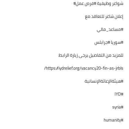
شواغر وظيفية #فرص عمل#
إعلان شاغر للتعاقد مع
#مساعد_مالي
#سوريا #جرابلس
للمزيد من التفاصيل يرجى زيارة الرابط:
https://iydrelief.org/vacancy20-fin-as-jrbls/
#هيئةالإغاثةالإنسانية
#IYD
#syria
#humanity