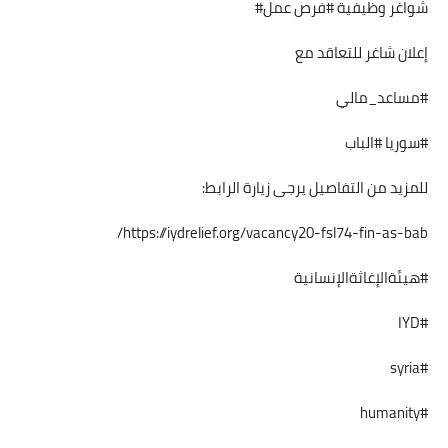
شواغر وظيفية #فرص عمل#
إعلان شاغر للتعاقد مع
#مساعد_مالي
#سوريا #الباب
للمزيد من التفاصيل يرجى زيارة الرابط:
https://iydrelief.org/vacancy20-fsl74-fin-as-bab/
#هيئةالإغاثةالإنسانية
#IYD
#syria
#humanity