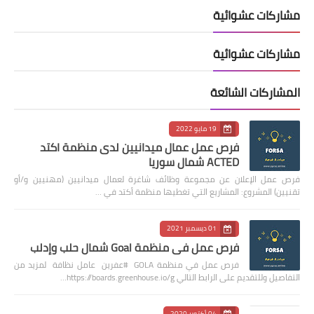
مشاركات عشوائية
مشاركات عشوائية
المشاركات الشائعة
19 مايو 2022
فرص عمل عمال ميدانيين لدى منظمة اكتد
ACTED شمال سوريا
فرص عمل الإعلان عن مجموعة وظائف شاغرة لعمال ميدانيين (مهنيين و/أو
تقنيين) المشروع: المشاريع التي تغطيها منظمة أكتد في …
01 ديسمبر 2021
فرص عمل في منظمة Goal شمال حلب وإدلب
فرص عمل في منظمة GOLA #عفرين عامل نظافة لمزيد من
التفاصيل وللتقديم على الرابط التالي https://boards.greenhouse.io/g…
04 أكتوبر 2020