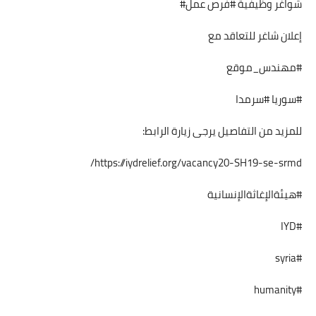
شواغر وظيفية #فرص عمل#
إعلان شاغر للتعاقد مع
#مهندس_موقع
#سوريا #سرمدا
للمزيد من التفاصيل يرجى زيارة الرابط:
https://iydrelief.org/vacancy20-SH19-se-srmd/
#هيئةالإغاثةالإنسانية
#IYD
#syria
#humanity