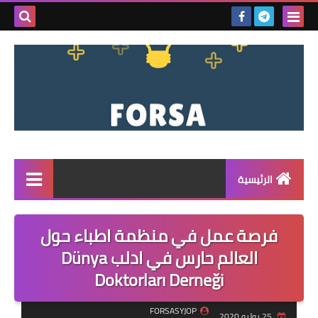
بحث هذه
المدونة
الإلكتروني
الرئيسية
القائمة
فرصة عمل في منظمة اطباء حول
مناقصات
العالم حارس في ادلب Dünya
Doktorları Derneği
فرص عمل داخل سوريا
فرص عمل في تركيا
FORSASYJOP
25 يوليو 2020