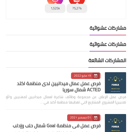
1,525k
75,274
مشاركات عشوائية
مشاركات عشوائية
المشاركات الشائعة
19 مايو 2022
فرص عمل عمال ميدانيين لدى منظمة اكتد
ACTED شمال سوريا
فرص عمل الإعلان عن مجموعة وظائف شاغرة لعمال ميدانيين (مهنيين و/أو
تقنيين) المشروع: المشاريع التي تغطيها منظمة أكتد في …
01 ديسمبر 2021
فرص عمل في منظمة Goal شمال حلب وإدلب