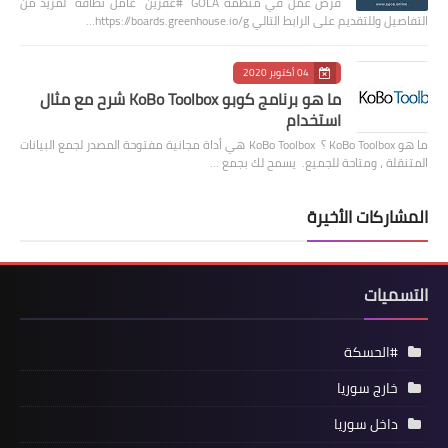
فرص عمل في منظمة GOLA #عفرين عامل نظافة لمزيد من
التفاصيل وللتقديم على الرابط التالي https://boards.greenhouse.io/g…
04 أكتوبر 2020
ما هو برنامج كوبو KoBo Toolbox شرح مع مثال
استخدام
ما هو KoBo Toolbox ؟ KoBo Toolbox هي أداة مجانية مفتوحة المصدر لجمع البيانات
المتنقلة ، ومتاحة للجميع. يسمح لك بجمع …
المشاركات الأخيرة
التسميات
#الحسكة
خارج سوريا
داخل سوريا