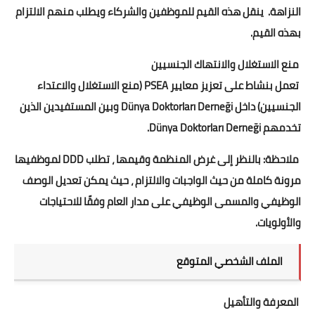
النزاهة. ينقل هذه القيم للموظفين والشركاء ويطلب منهم الالتزام
بهذه القيم.
منع الاستغلال والانتهاك الجنسيين
تعمل بنشاط على تعزيز معايير PSEA (منع الاستغلال والاعتداء
الجنسيين) داخل Dünya Doktorları Derneği وبين المستفيدين الذين
تخدمهم Dünya Doktorları Derneği.
ملاحظة: بالنظر إلى غرض المنظمة وقيمها ، تطلب DDD لموظفيها
مرونة كاملة من حيث الواجبات والالتزام ، حيث يمكن تعديل الوصف
الوظيفي والمسمى الوظيفي على مدار العام وفقًا للاحتياجات
والأولويات.
الملف الشخصي المتوقع
المعرفة والتأهيل