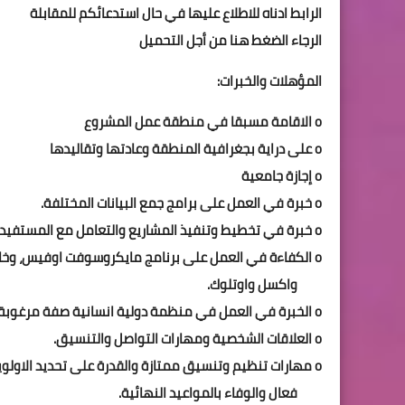
الرابط ادناه للاطلاع عليها في حال استدعائكم للمقابلة
الرجاء الضغط هنا من أجل التحميل
المؤهلات والخبرات:
o الاقامة مسبقا في منطقة عمل المشروع
o على دراية بجغرافية المنطقة وعادتها وتقاليدها
o إجازة جامعية
o خبرة في العمل على برامج جمع البيانات المختلفة.
o خبرة في تخطيط وتنفيذ المشاريع والتعامل مع المستفيدين وتقييم الاحتياجات.
o الكفاءة في العمل على برنامج مايكروسوفت اوفيس، وخاصة مايكروسوفت وورد
واكسل واوتلوك.
o الخبرة في العمل في منظمة دولية انسانية صفة مرغوبة.
o العلاقات الشخصية ومهارات التواصل والتنسيق.
o مهارات تنظيم وتنسيق ممتازة والقدرة على تحديد الاولويات، والتواصل بشكل
فعال والوفاء بالمواعيد النهائية.