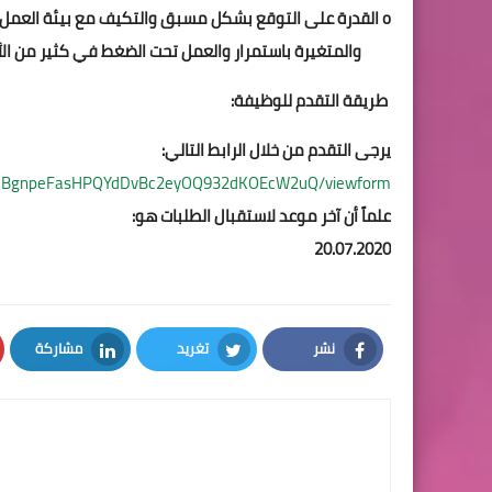
o القدرة على التوقع بشكل مسبق والتكيف مع بيئة العمل الانسانية الصعبة
والمتغيرة باستمرار والعمل تحت الضغط في كثير من الأح
طريقة التقدم للوظيفة:
يرجى التقدم من خلال الرابط التالي:
618eBgnpeFasHPQYdDvBc2eyOQ932dKOEcW2uQ/viewform
علماً أن آخر موعد لاستقبال الطلبات هو:
20.07.2020
نشر
تغريد
مشاركة
LinkedIn
Twitter
Facebook