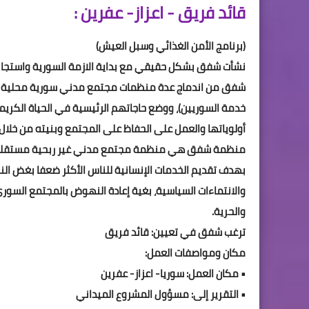
قائد فريق - اعزاز- عفرين :
(برنامج الأمن الغذائي وسبل العيش)
نشأت شفق بشكل حقيقي مع بداية الازمة السورية واستجابة لها عام 011
شفق من اندماج عدة منظمات مجتمع مدني سورية محلية (
خدمة السوريين)، ووضع حاجاتهم الرئيسية في الحياة الكري
أولوياتها والعمل على الحفاظ على المجتمع وبنيته من خلال 
منظمة شفق هي منظمة مجتمع مدني غير ربحية مستقلة تأسس
بهدف تقديم الخدمات الإنسانية للناس الأكثر ضعفا بغض النظ
والانتماءات السياسية، بغية إعادة النهوض بالمجتمع السو
والحرية.
ترغب شفق في تعيين: قائد فريق
مكان ومواصفات العمل:
• مكان العمل: سوريا- اعزاز- عفرين
• التقرير إلى: مسؤول المشروع الميداني