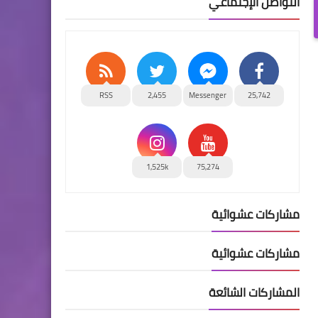
التواصل الإجتماعي
RSS
2,455
Messenger
25,742
1,525k
75,274
مشاركات عشوائية
مشاركات عشوائية
المشاركات الشائعة