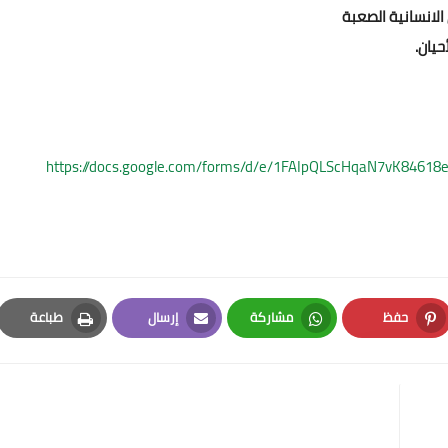
يان.
https://docs.google.com/forms/d/e/1FAIpQLScHqaN7vK84
حفظ
مشاركة
إرسال
طباعة
Print
Email
Whatsapp
Pinterest