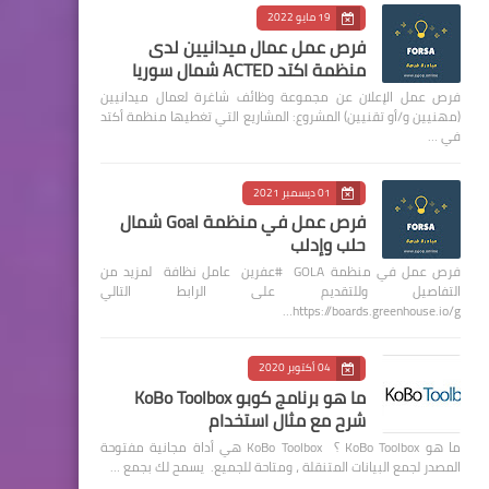
19 مايو 2022
فرص عمل عمال ميدانيين لدى
منظمة اكتد ACTED شمال سوريا
فرص عمل الإعلان عن مجموعة وظائف شاغرة لعمال ميدانيين
(مهنيين و/أو تقنيين) المشروع: المشاريع التي تغطيها منظمة أكتد
في …
01 ديسمبر 2021
فرص عمل في منظمة Goal شمال
حلب وإدلب
فرص عمل في منظمة GOLA #عفرين عامل نظافة لمزيد من
التفاصيل وللتقديم على الرابط التالي
https://boards.greenhouse.io/g…
04 أكتوبر 2020
ما هو برنامج كوبو KoBo Toolbox
شرح مع مثال استخدام
ما هو KoBo Toolbox ؟ KoBo Toolbox هي أداة مجانية مفتوحة
المصدر لجمع البيانات المتنقلة ، ومتاحة للجميع. يسمح لك بجمع …