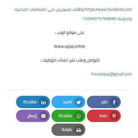
https://www.facebook.com/وظائف-للسوريين-في-المنظمات-المحلية-
والدولية-105063757938083/
على موقع الويب : 
Www.syjop.online 
للتواصل وطلب نشر اعلانات التوظيف :  
Forsasyjop@gmail.com
نشر
تغريد
مشاركة
LinkedIn
Twitter
Facebook
حفظ
مشاركة
إرسال
Email
Whatsapp
Pinterest
طباعة
Print