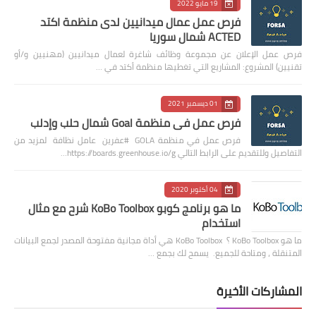
19 مايو 2022
فرص عمل عمال ميدانيين لدى منظمة اكتد
ACTED شمال سوريا
فرص عمل الإعلان عن مجموعة وظائف شاغرة لعمال ميدانيين (مهنيين و/أو
تقنيين) المشروع: المشاريع التي تغطيها منظمة أكتد في …
01 ديسمبر 2021
فرص عمل في منظمة Goal شمال حلب وإدلب
فرص عمل في منظمة GOLA #عفرين عامل نظافة لمزيد من
التفاصيل وللتقديم على الرابط التالي https://boards.greenhouse.io/g…
04 أكتوبر 2020
ما هو برنامج كوبو KoBo Toolbox شرح مع مثال
استخدام
ما هو KoBo Toolbox ؟ KoBo Toolbox هي أداة مجانية مفتوحة المصدر لجمع البيانات
المتنقلة ، ومتاحة للجميع. يسمح لك بجمع …
المشاركات الأخيرة