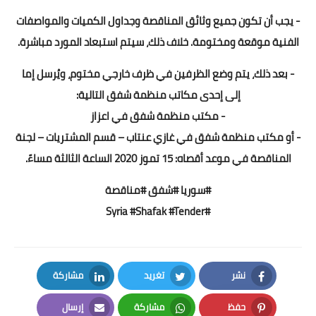
- يجب أن تكون جميع وثائق المناقصة وجداول الكميات والمواصفات
الفنية موقعة ومختومة. خلاف ذلك، سيتم استبعاد المورد مباشرة.
- بعد ذلك، يتم وضع الظرفين في ظرف خارجي مختوم، ويُرسل إما
إلى إحدى مكاتب منظمة شفق التالية:
- مكتب منظمة شفق في اعزاز
- أو مكتب منظمة شفق في غازي عنتاب – قسم المشتريات – لجنة
المناقصة في موعد أقصاه: 15 تموز 2020 الساعة الثالثة مساءً.
#سوريا #شفق #مناقصة
#Syria #Shafak #Tender
نشر
تغريد
مشاركة
LinkedIn
Twitter
Facebook
حفظ
مشاركة
إرسال