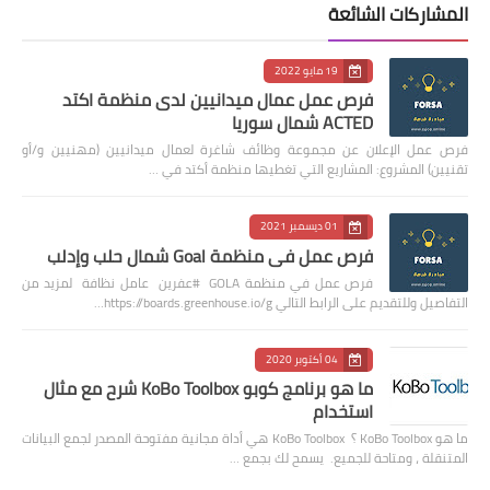
المشاركات الشائعة
19 مايو 2022
فرص عمل عمال ميدانيين لدى منظمة اكتد
ACTED شمال سوريا
فرص عمل الإعلان عن مجموعة وظائف شاغرة لعمال ميدانيين (مهنيين و/أو
تقنيين) المشروع: المشاريع التي تغطيها منظمة أكتد في …
01 ديسمبر 2021
فرص عمل في منظمة Goal شمال حلب وإدلب
فرص عمل في منظمة GOLA #عفرين عامل نظافة لمزيد من
التفاصيل وللتقديم على الرابط التالي https://boards.greenhouse.io/g…
04 أكتوبر 2020
ما هو برنامج كوبو KoBo Toolbox شرح مع مثال
استخدام
ما هو KoBo Toolbox ؟ KoBo Toolbox هي أداة مجانية مفتوحة المصدر لجمع البيانات
المتنقلة ، ومتاحة للجميع. يسمح لك بجمع …