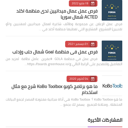
19 مايو 2022
فرص عمل عمال ميدانيين لدى منظمة اكتد
ACTED شمال سوريا
فرص عمل الإعلان عن مجموعة وظائف شاغرة لعمال ميدانيين (مهنيين و/أو
تقنيين) المشروع: المشاريع التي تغطيها منظمة أكتد في …
01 ديسمبر 2021
فرص عمل في منظمة Goal شمال حلب وإدلب
فرص عمل في منظمة GOLA #عفرين عامل نظافة لمزيد من
التفاصيل وللتقديم على الرابط التالي https://boards.greenhouse.io/g…
04 أكتوبر 2020
ما هو برنامج كوبو KoBo Toolbox شرح مع مثال
استخدام
ما هو KoBo Toolbox ؟ KoBo Toolbox هي أداة مجانية مفتوحة المصدر لجمع البيانات
المتنقلة ، ومتاحة للجميع. يسمح لك بجمع …
المشاركات الأخيرة