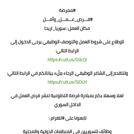
#ممرضة
#فـــرص_عـــمـــل_وأمـــل
مكان العمل : سوريا_اريحا
للإطلاع على شروط العمل والتوصف الوظيفي يرجى الدخول إلى
الرابط التالي:
https://cutt.us/OdcQi
وللتقدم إلى الشاغر الوظيفي، الرجاء مِلْء بياناتكم في الرابط التالي:
https://cutt.us/SiOLH
اهلا وسهلا بكم بمبادرة فرصة التطوعية لنشر فرص العمل في
الداخل السوري
تابعونا على #تلغرام :
وظائف للسوريين في المنظمات الدولية والمحلية