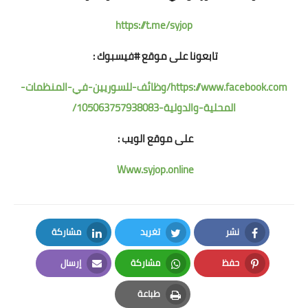
https://t.me/syjop
تابعونا على موقع #فيسبوك :
https://www.facebook.com/وظائف-للسوريين-في-المنظمات-
المحلية-والدولية-105063757938083/
على موقع الويب :
Www.syjop.online
نشر
تغريد
مشاركة
LinkedIn
Twitter
Facebook
حفظ
مشاركة
إرسال
Email
Whatsapp
Pinterest
طباعة