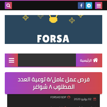
بحث هذه
المدونة
الإلكتروني
الرئيسية
القائمة
فرص عمل عامل/ة توعية العدد
مناقصات
المطلوب ٨ شواغر
فرص عمل داخل سوريا
FORSASYJOP
02 يوليو 2020
فرص عمل في تركيا