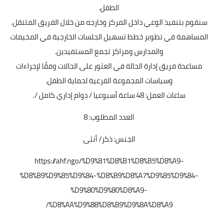
الطفل.
سنقوم بتنفيذ الوعي داخل المركز وخارجه من خلال الفريق المتنقل.
المساهمة في تطوير خطط تسهيل الجلسات الخارجية في المخيمات
والمدارس ومراكز تجمع المستفيدين.
مساعدة فريق إدارة الحالة في العثور على الحالات وفقًا لإجراءات
وسياسات المجموعة الفرعية لحماية الطفل.
ساعات العمل: 48 ساعة أسبوعيا / دوام إداري كامل /.
العدد المطلوب: 8
الجنس: ذكر/ أنثى
https://ahf.ngo/%D9%81%D8%B1%D8%B5%D8%A9-
%D8%B9%D9%85%D9%84-%D8%B9%D8%A7%D9%85%D9%84-
%D9%80%D9%80%D8%A9-
%D8%AA%D9%88%D8%B9%D9%8A%D8%A9/