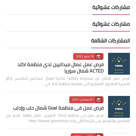
مشاركات عشوائية
مشاركات عشوائية
المشاركات الشائعة
19 مايو 2022
فرص عمل عمال ميدانيين لدى منظمة اكتد
ACTED شمال سوريا
فرص عمل الإعلان عن مجموعة وظائف شاغرة لعمال ميدانيين (مهنيين و/أو
تقنيين) المشروع: المشاريع التي تغطيها منظمة أكتد في …
01 ديسمبر 2021
فرص عمل في منظمة Goal شمال حلب وإدلب
فرص عمل في منظمة GOLA #عفرين عامل نظافة لمزيد من
التفاصيل وللتقديم على الرابط التالي https://boards.greenhouse.io/g…