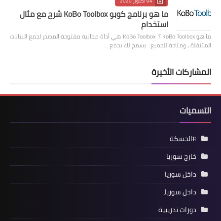
04 أكتوبر 2020
ما هو برنامج كوبو KoBo Toolbox شرح مع مثال
استخدام
ما هو KoBo Toolbox ؟ KoBo Toolbox هي أداة مجانية مفتوحة المصدر لجمع البيانات
المتنقلة ، ومتاحة للجميع. يسمح لك بجمع …
المشاركات الأخيرة
التسميات
#الحسكة
خارج سوريا
داخل سوريا
داخل سوريا،
دورات تدريبية