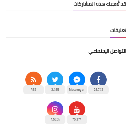
قد تُعجبك هذه المشاركات
تعليقات
التواصل الإجتماعي
RSS
2,455
Messenger
25,742
1,525k
75,274