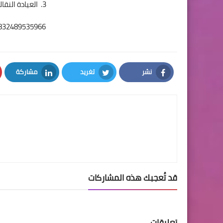
3. العيادة النقالة رقم 3 – مناطق الباب والراعي
01832489535966
نشر
تغريد
مشاركة
LinkedIn
Twitter
Facebook
قد تُعجبك هذه المشاركات
تعليقات