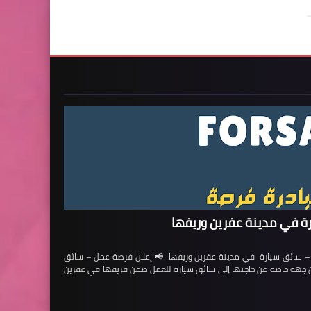
ة في مدينة عفرين وريفها
ائق سيارة في مدينة عفرين وريفها 📢 إعلان فرصة عمل – سائق
لن جهة خاصة عن حاجتها إلى سائق سيارة للعمل ضمن فريقها في عفرين