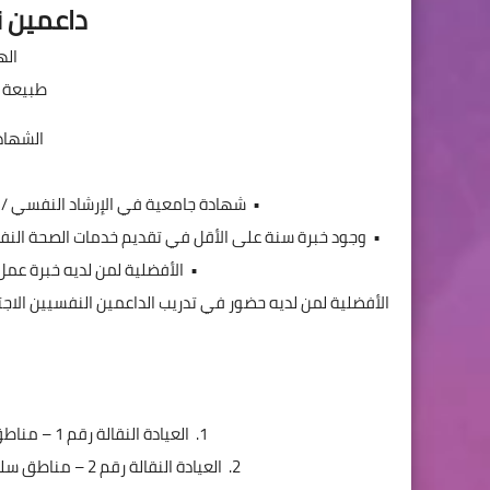
داعمين ن
اله
طبيعة ا
الشهادا
• شهادة جامعية في الإرشاد النفسي / ع
• وجود خبرة سنة على الأقل في تقديم خدمات الصحة النفس
• الأفضلية لمن لديه خبرة عمل
الأفضلية لمن لديه حضور في تدريب الداعمين النفسيين الاجت
1. العيادة النقالة رقم 1 – مناطق الجانودية وخربة الجوز ودركوش وجسر الشغور.
2. العيادة النقالة رقم 2 – مناطق سلقين وزردنا ومخيمات معرتمصرين وصامدون وعائدون.