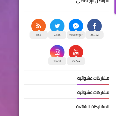
التواصل الإجتماعي
RSS
2,455
Messenger
25,742
1,525k
75,274
مشاركات عشوائية
مشاركات عشوائية
المشاركات الشائعة