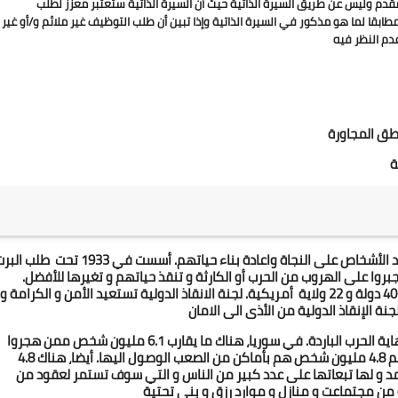
ملاحظة: إن عملية تصفية الطلبات ستتم عن طريق طلب التوظيف المقدم وليس عن طريق السيرة الذاتية حيث أن السيرة الذاتية ستعتبر معزز لطلب 
التوظيف لتقديم شرح مفصل ووافي. ويجب أن يكون طلب التوظيف مطابقا لما هو مذكور في السيرة الذاتي
دم النظر فيه
ق المجاورة 
 
انشتاين، تقدم لجنة الانقاذ الدولية مساعدات لللاجئين الذين أجبروا على الهروب من الحرب أو الكارثة و تنقذ حياتهم و تغيرها للأفضل. 
جنة الإنقاذ الدولية من الأذى الى الامان
تعتبر الأزمة  السورية غالبا كواحدة من أسوء الكوارث منذ نهاية الحرب الباردة. في سوريا، هناك ما يقارب 6.1 مليون شخص ممن هجروا 
داخلياً  و 13.1 مليون أخرين بحاجة الى مساعدة انسانية، منهم 4.8 مليون شخص هم بأماكن من الصعب الوصول اليها. أيضا، هناك 4.8 
مليون لاجئ في الدول المجاورة. هذه ليست أزمة قصيرة الأمد و لها تبعاتها على عدد كبير من الناس و التي سوف تستمر لعقود من 
ره من مجتماعت و منازل و موارد رزق و بنى تحتية