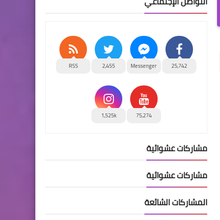
التواصل الإجتماعي
RSS
2,455
Messenger
25,742
1,525k
75,274
مشاركات عشوائية
مشاركات عشوائية
المشاركات الشائعة