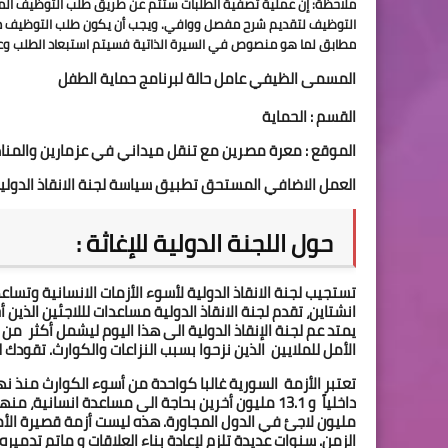
مطابق لما هو منصوص في السيرة الذاتية فسيتم استبعاد الطلب وع
المسمى الظيفي عامل حالة لبرنامج حماية الطفل 
القسم : الحماية 
الموقع : معرة مصرين مع تنقل ميداني في عزمارين والمناط
العمل الاضافي المستحق تطبيق سياسة لجنة الانقاذ الدولية
حول اللجنة الدولية للإغاثة :
الأمل للملايين  الذين نزحوا بسبب النزاعات والكوارث. تقودك ل
الزمن. سنوات عديدة تلزم لإعادة بناء العلاقات و ماتم تدمي