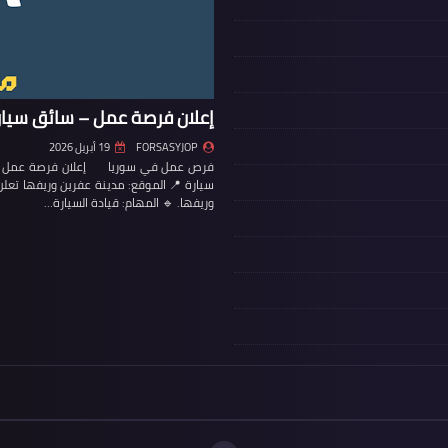
إعلان فرصة عمل – سائق سيار
FORSASYJOP
19 أبريل 2026
فرص عمل في سوريا إعلان فرصة عمل – س
سيارة 📍 الموقع: مدينة عفرين وريفها تع
وريفها. 🔹 المهام: قيادة السيارة…