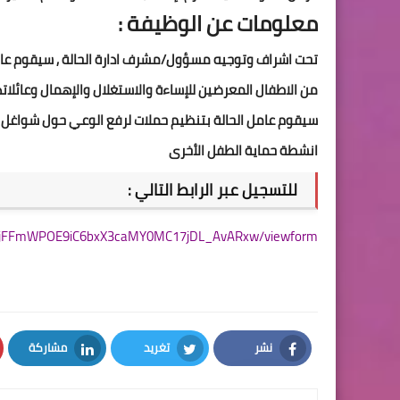
معلومات عن الوظيفة : 
تحت اشراف وتوجيه مسؤول/مشرف ادارة الحالة , سيقوم عام
من الاطفال المعرضين للإساءة والاستغلال والإهمال وعائلا
سيقوم عامل الحالة بتنظيم حملات لرفع الوعي حول شواغل ح
انشطة حماية الطفل الأخرى 
للتسجيل عبر الرابط التالي : 
K_njFFmWPOE9iC6bxX3caMY0MC17jDL_AvARxw/viewform
نشر
تغريد
مشاركة
LinkedIn
Twitter
Facebook