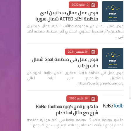
19 مايو 2022
فرص عمل عمال ميدانيين لدى
منظمة اكتد ACTED شمال سوريا
فرص عمل الإعلان عن مجموعة وظائف شاغرة لعمال ميدانيين
(مهنيين و/أو تقنيين) المشروع: المشاريع التي تغطيها منظمة أكتد
في …
01 ديسمبر 2021
فرص عمل في منظمة Goal شمال
حلب وإدلب
فرص عمل في منظمة GOLA #عفرين عامل نظافة لمزيد من
التفاصيل وللتقديم على الرابط التالي
https://boards.greenhouse.io/g…
04 أكتوبر 2020
ما هو برنامج كوبو KoBo Toolbox
شرح مع مثال استخدام
ما هو KoBo Toolbox ؟ KoBo Toolbox هي أداة مجانية مفتوحة
المصدر لجمع البيانات المتنقلة ، ومتاحة للجميع. يسمح لك بجمع …