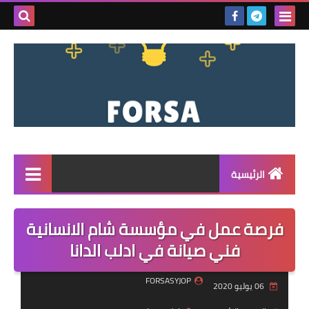
بحث هذه
المدونة
الإلكتروني
الرئيسية
القائمة
فرصة عمل في مؤسسة شام الانسانية
مناقصات
فني صيانة في ادلب الدانا
فرص عمل داخل سوريا
FORSASYJOP
06 يوليو 2020
فرص عمل في تركيا