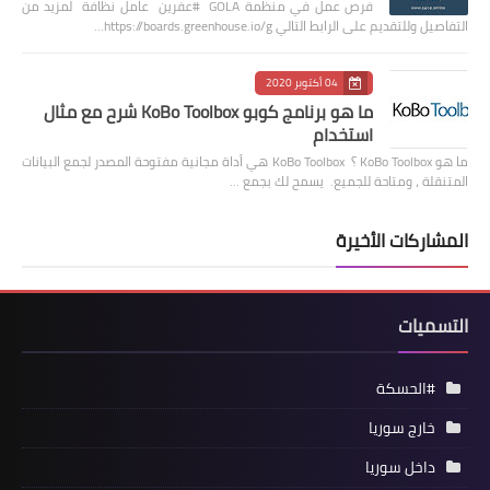
فرص عمل في منظمة GOLA #عفرين عامل نظافة لمزيد من
التفاصيل وللتقديم على الرابط التالي https://boards.greenhouse.io/g…
04 أكتوبر 2020
ما هو برنامج كوبو KoBo Toolbox شرح مع مثال
استخدام
ما هو KoBo Toolbox ؟ KoBo Toolbox هي أداة مجانية مفتوحة المصدر لجمع البيانات
المتنقلة ، ومتاحة للجميع. يسمح لك بجمع …
المشاركات الأخيرة
التسميات
#الحسكة
خارج سوريا
داخل سوريا