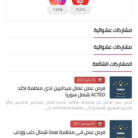
1,525k
75,274
مشاركات عشوائية
مشاركات عشوائية
المشاركات الشائعة
19 مايو 2022
فرص عمل عمال ميدانيين لدى منظمة اكتد
ACTED شمال سوريا
فرص عمل الإعلان عن مجموعة وظائف شاغرة لعمال ميدانيين (مهنيين و/أو
تقنيين) المشروع: المشاريع التي تغطيها منظمة أكتد في …
01 ديسمبر 2021
فرص عمل في منظمة Goal شمال حلب وإدلب