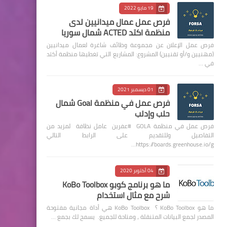
19 مايو 2022
فرص عمل عمال ميدانيين لدى
منظمة اكتد ACTED شمال سوريا
فرص عمل الإعلان عن مجموعة وظائف شاغرة لعمال ميدانيين
(مهنيين و/أو تقنيين) المشروع: المشاريع التي تغطيها منظمة أكتد
في …
01 ديسمبر 2021
فرص عمل في منظمة Goal شمال
حلب وإدلب
فرص عمل في منظمة GOLA #عفرين عامل نظافة لمزيد من
التفاصيل وللتقديم على الرابط التالي
https://boards.greenhouse.io/g…
04 أكتوبر 2020
ما هو برنامج كوبو KoBo Toolbox
شرح مع مثال استخدام
ما هو KoBo Toolbox ؟ KoBo Toolbox هي أداة مجانية مفتوحة
المصدر لجمع البيانات المتنقلة ، ومتاحة للجميع. يسمح لك بجمع …