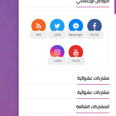
التواصل الإجتماعي
RSS
2,455
Messenger
25,742
1,525k
75,274
مشاركات عشوائية
مشاركات عشوائية
المشاركات الشائعة