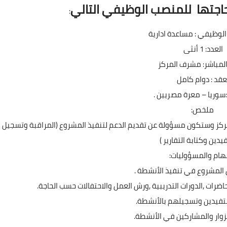
حاجتها للمنصب الوظيفي التالي
:
وظيفي : مساعدة ادارية
العدد: 1 أنثى
المباشر: مشرف المركز
عقد : دوام كامل
سوريا – معرة مصريين .
ملخص:
لمركز وستكون مسؤولة عن تقديم الدعم لتنفيذ المشروع (المراقبة وتسجيل
دين وكتابة التقارير )
هام والمسؤوليات:
لمشروع في تنفيذ الأنشطة .
ضرات ,الدورات التدريبية ,ورش العمل والاحتفالات حسب الحاجة.
تفيدين وتسجيلهم بالأنشطة.
زوار والمشاركين في الأنشطة.