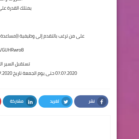
يمتلك القدرة على
على من ترغب بالتقدم إلى وظيفية ((مساعدة ادا
https://forms.gle/H22G82rzVGUHRwro8
تستقبل السير الذا
07.07.2020 حتى يوم الجمعة تاريخ 10.07.2020 ولن يتم استقبال أي سير ذاتية أخرى بعد هذا التاريخ.
نشر
تغريد
مشاركة
LinkedIn
Twitter
Facebook