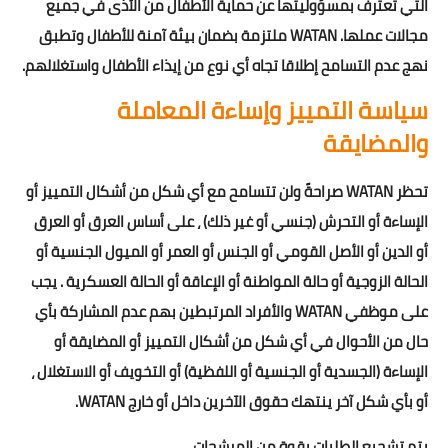
التي تعترف بمسؤوليتها عن حماية الأطفال من الأذى في جميع
مجالات عملها. WATAN ملتزمة بضمان بيئة آمنة للأطفال وتطبق
نهج عدم التسامح إطلاقا تجاه أي نوع من إيذاء الأطفال واستغلالهم.
سياسة التمييز وإساءة المعاملة
والمضايقة
تحظر WATAN صراحةً ولن تتسامح مع أي شكل من أشكال التمييز أو
الإساءة أو التحرش (جنسي أو غير ذلك) ، على أساس العرق أو العرق
أو الدين أو الأصل القومي أو الجنس أو العمر أو الميول الجنسية أو
الحالة الزوجية أو حالة المواطنة أو الإعاقة أو الحالة العسكرية . يجب
على موظفي WATAN والأفراد المرتبطين بهم عدم المشاركة بأي
حال من الأحوال في أي شكل من أشكال التمييز أو المضايقة أو
الإساءة (الجسدية أو الجنسية أو اللفظية) أو التخويف أو الاستغلال ،
أو بأي شكل آخر ينتهك حقوق الآخرين داخل أو خارج WATAN.
يتم تشجيع الطلبات بقوة من المرشحات