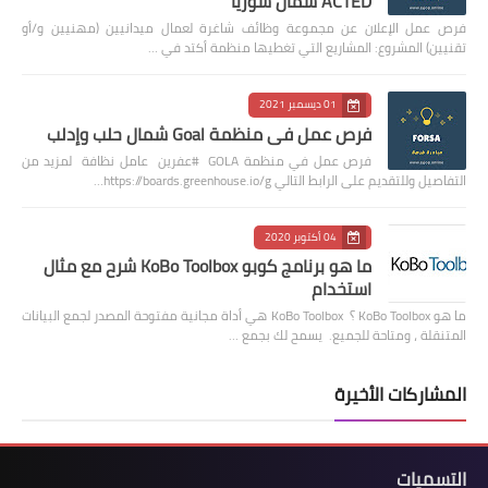
ACTED شمال سوريا
فرص عمل الإعلان عن مجموعة وظائف شاغرة لعمال ميدانيين (مهنيين و/أو
تقنيين) المشروع: المشاريع التي تغطيها منظمة أكتد في …
01 ديسمبر 2021
فرص عمل في منظمة Goal شمال حلب وإدلب
فرص عمل في منظمة GOLA #عفرين عامل نظافة لمزيد من
التفاصيل وللتقديم على الرابط التالي https://boards.greenhouse.io/g…
04 أكتوبر 2020
ما هو برنامج كوبو KoBo Toolbox شرح مع مثال
استخدام
ما هو KoBo Toolbox ؟ KoBo Toolbox هي أداة مجانية مفتوحة المصدر لجمع البيانات
المتنقلة ، ومتاحة للجميع. يسمح لك بجمع …
المشاركات الأخيرة
التسميات