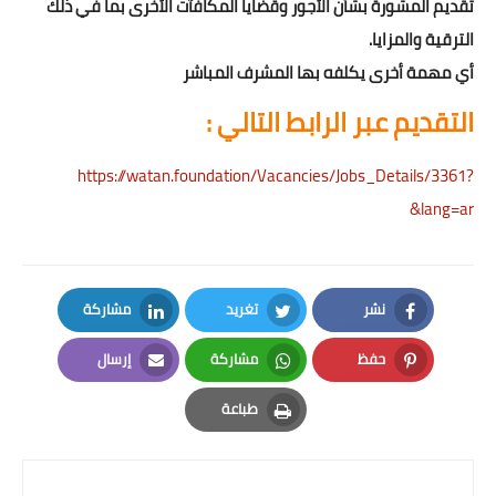
تقديم المشورة بشأن الأجور وقضايا المكافآت الأخرى بما في ذلك
الترقية والمزايا.
أي مهمة أخرى يكلفه بها المشرف المباشر
التقديم عبر الرابط التالي :
https://watan.foundation/Vacancies/Jobs_Details/3361?
&lang=ar
نشر
تغريد
مشاركة
LinkedIn
Twitter
Facebook
حفظ
مشاركة
إرسال
Email
Whatsapp
Pinterest
طباعة
Print