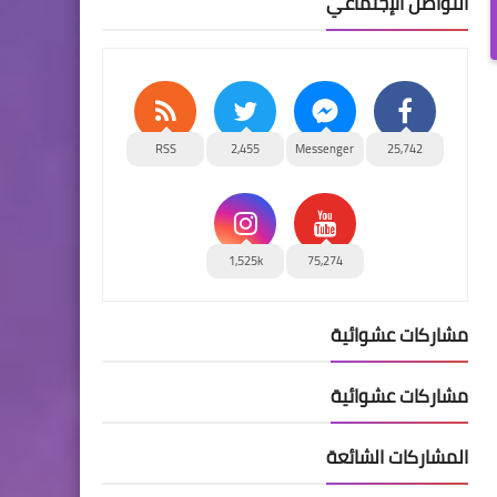
التواصل الإجتماعي
RSS
2,455
Messenger
25,742
1,525k
75,274
مشاركات عشوائية
مشاركات عشوائية
المشاركات الشائعة