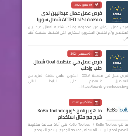
19 مايو 2022
فرص عمل عمال ميدانيين لدى
منظمة اكتد ACTED شمال سوريا
فرص عمل الإعلان عن مجموعة وظائف شاغرة لعمال ميدانيين
(مهنيين و/أو تقنيين) المشروع: المشاريع التي تغطيها منظمة أكتد
في …
01 ديسمبر 2021
فرص عمل في منظمة Goal شمال
حلب وإدلب
فرص عمل في منظمة GOLA #عفرين عامل نظافة لمزيد من
التفاصيل وللتقديم على الرابط التالي
https://boards.greenhouse.io/g…
04 أكتوبر 2020
ما هو برنامج كوبو KoBo Toolbox
شرح مع مثال استخدام
ما هو KoBo Toolbox ؟ KoBo Toolbox هي أداة مجانية مفتوحة
المصدر لجمع البيانات المتنقلة ، ومتاحة للجميع. يسمح لك بجمع …