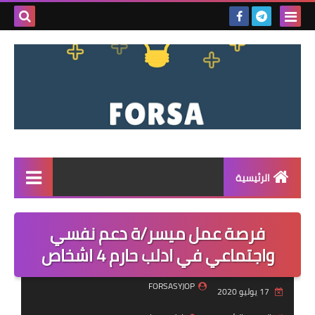
بحث هذه
المدونة
الإلكتروني
الرئيسية
القائمة
فرصة عمل ميسر/ة دعم نفسي
مناقصات
واجتماعي في ادلب حارم 4 اشخاص
فرص عمل داخل سوريا
FORSASYJOP
17 يوليو 2020
فرص عمل في تركيا