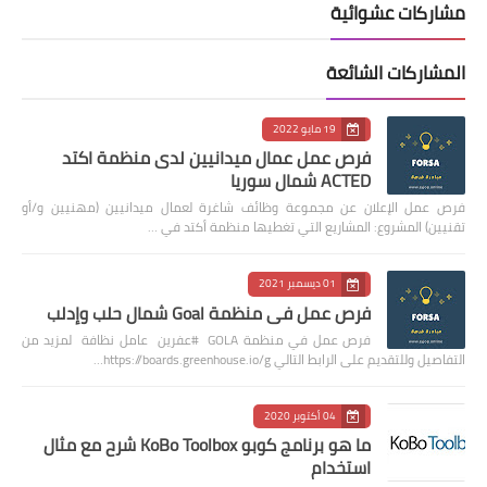
مشاركات عشوائية
المشاركات الشائعة
19 مايو 2022
فرص عمل عمال ميدانيين لدى منظمة اكتد
ACTED شمال سوريا
فرص عمل الإعلان عن مجموعة وظائف شاغرة لعمال ميدانيين (مهنيين و/أو
تقنيين) المشروع: المشاريع التي تغطيها منظمة أكتد في …
01 ديسمبر 2021
فرص عمل في منظمة Goal شمال حلب وإدلب
فرص عمل في منظمة GOLA #عفرين عامل نظافة لمزيد من
التفاصيل وللتقديم على الرابط التالي https://boards.greenhouse.io/g…
04 أكتوبر 2020
ما هو برنامج كوبو KoBo Toolbox شرح مع مثال
استخدام