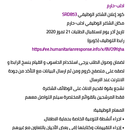
ادلب-حارم
كود إعلان الشاغر الوظيفي
SRD853
مكان الشاغر الوظيفي ادلب-حارم
تاريخ آخر يوم لاستقبال الطلبات 21 تموز 2020
رابط التوظيف (كوبو)
https://ee.humanitarianresponse.info/x/8VO9Yqha
لضمان وصول الطلب يرجى استخدام الحاسوب و القيام بنسخ الرابط و
لصقه على متصفح كروم ومن ثم ارسال البيانات مع التأكد من جودة
الانترنت عند الارسال
نشجع بقوة تقديم الاناث على الوظائف الشاغرة
فقط المرشحين بالقوائم المختصرة سيتم التواصل معهم
المهام الوظيفية:
• اجراء أنشطة التوعية الخاصة بحماية الاطفال.
• إجراء التقييمات وكتابتها (في بعض الأحيان بالتعاون مع غيرهم