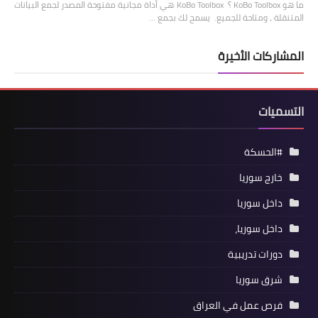
ما هو KoBo Toolbox ؟ KoBo Toolbox هي أداة مجانية مفتوحة المصدر لجمع البيانات
المتنقلة ، ومتاحة للجميع. يسمح لك بجمع …
المشاركات الأخيرة
التسميات
#الحسكة
خارج سوريا
داخل سوريا
داخل سوريا،
دورات تدريبية
شرق سوريا
فرص عمل في العراق