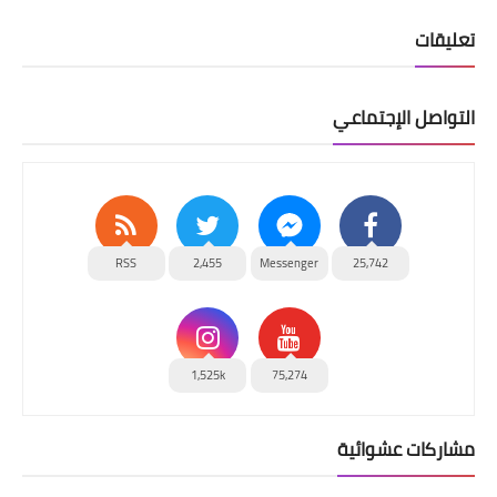
تعليقات
التواصل الإجتماعي
RSS
2,455
Messenger
25,742
1,525k
75,274
مشاركات عشوائية