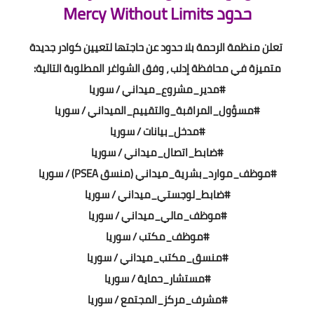
حدود
Mercy Without Limits
تعلن منظمة الرحمة بلا حدود عن حاجتها لتعيين كوادر جديدة
متميزة في محافظة إدلب ، وفق الشواغر المطلوبة التالية:
#مدير_مشروع_ميداني / سوريا
#مسؤول_المراقبة_والتقييم_الميداني / سوريا
#مدخل_بيانات / سوريا
#ضابط_اتصال_ميداني / سوريا
#موظف_موارد_بشرية_ميداني (منسق PSEA) / سوريا
#ضابط_لوجستي_ميداني / سوريا
#موظف_مالي_ميداني / سوريا
#موظف_مكتب / سوريا
#منسق_مكتب_ميداني / سوريا
#مستشار_حماية / سوريا
#مشرف_مركز_المجتمع / سوريا