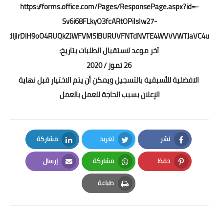
https://forms.office.com/Pages/ResponsePage.aspx?id=-
Sv6i68FLkyO3fcARtOPiIsIw27-
budIjIrDlH9oO4RUQkZJWFVMSlBURUVFNTdNVTE4WVVVWTJaVC4u
آخر موعد لاستقبال الطلبات بتاريخ:
26 تموز / 2020
الافضلية للأسبقية بالتسجيل ويمكن أن يتم الاختيار قبل نهاية
الإعلان بسبب الحاجة للعمل بالعمل
نشر
تغريد
مشاركة
LinkedIn
Twitter
Facebook
حفظ
مشاركة
إرسال
Email
Whatsapp
Pinterest
طباعة
Print