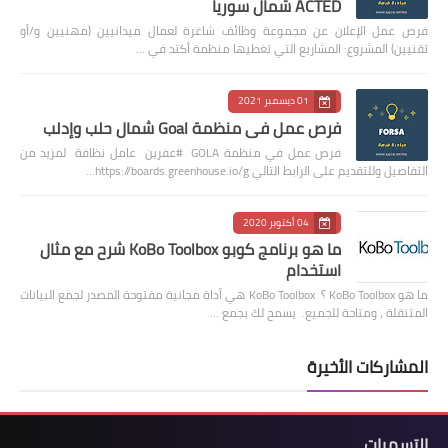
ACTED شمال سوريا
فرص عمل الإعلان عن مجموعة وظائف شاغرة لعمال ميدانيين (مهنيين و/أو
تقنيين) المشروع: المشاريع التي تغطيها منظمة أكتد في …
01 ديسمبر 2021
فرص عمل في منظمة Goal شمال حلب وإدلب
فرص عمل في منظمة GOLA #عفرين عامل نظافة لمزيد من
التفاصيل وللتقديم على الرابط التالي https://boards.greenhouse.io/g…
04 أكتوبر 2020
ما هو برنامج كوبو KoBo Toolbox شرح مع مثال
استخدام
ما هو KoBo Toolbox ؟ KoBo Toolbox هي أداة مجانية مفتوحة المصدر لجمع البيانات
المتنقلة ، ومتاحة للجميع. يسمح لك بجمع …
المشاركات الأخيرة
التسميات