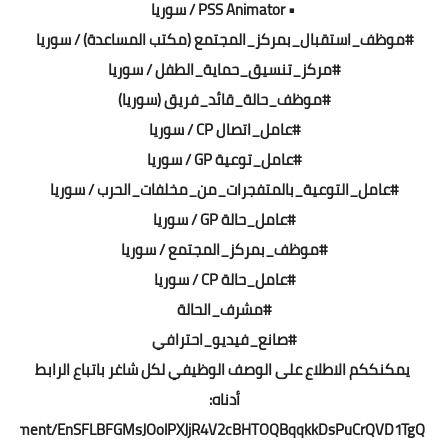
• PSS Animator / سوريا
#موظف_استقبال_بمركز_المجتمع (مكتب المساعدة) / سوريا
#مركز_تنسيق_حماية_الطفل / سوريا
#موظف_حالة_قائد_فريق (سوريا)
#عامل_اتصال CP / سوريا
#عامل_توعية GP / سوريا
#عامل_التوعية_بالمتفجرات_من_مخلفات_الحرب / سوريا
#عامل_حالة GP / سوريا
#موظف_بمركز_المجتمع / سوريا
#عامل_حالة CP / سوريا
#مشرف_الحالة
#صانع_فيديو_احترافي
يمكنككم الاطلاع على الوصف الوظيفي لكل شاغر باتباع الرابط
أدناه:
https://mwlimits.sharepoint.com/:f:/g/MWL٪20GZT٪20HR٪20Department/EnSFLBFGMsJOolPXJjR4V2cBHTOQBqqkkDsPuCrQVD1TgQ