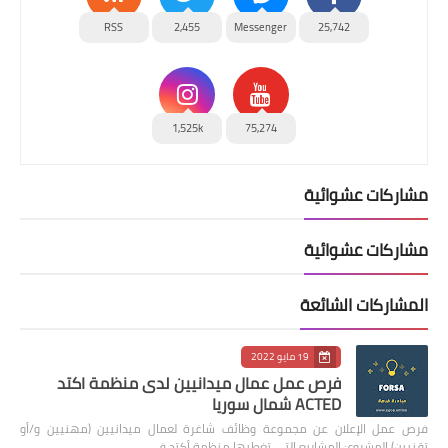
RSS
2,455
Messenger
25,742
1,525k
75,274
مشاركات عشوائية
مشاركات عشوائية
المشاركات الشائعة
19 مايو 2022
فرص عمل عمال ميدانيين لدى منظمة اكتد
ACTED شمال سوريا
فرص عمل الإعلان عن مجموعة وظائف شاغرة لعمال ميدانيين (مهنيين و/أو
تقنيين) المشروع: المشاريع التي تغطيها منظمة أكتد في …