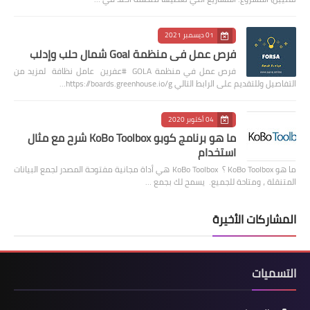
01 ديسمبر 2021
فرص عمل في منظمة Goal شمال حلب وإدلب
فرص عمل في منظمة GOLA #عفرين عامل نظافة لمزيد من
التفاصيل وللتقديم على الرابط التالي https://boards.greenhouse.io/g…
04 أكتوبر 2020
ما هو برنامج كوبو KoBo Toolbox شرح مع مثال
استخدام
ما هو KoBo Toolbox ؟ KoBo Toolbox هي أداة مجانية مفتوحة المصدر لجمع البيانات
المتنقلة ، ومتاحة للجميع. يسمح لك بجمع …
المشاركات الأخيرة
التسميات