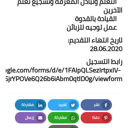
التعلم وتبادل المعرفة وتشجيع تعلم
الآخرين
القيادة بالقدوة
عمل توجيه للزبائن
تاريخ انتهاء التقديم:
28.06.2020
رابط التسجيل
.google.com/forms/d/e/1FAIpQLSezIrtpxIV-
aeSjrYPOVe6Q26b6iAbm0qtlD0g/viewform
نشر
تغريد
مشاركة
LinkedIn
Twitter
Facebook
حفظ
مشاركة
إرسال
Email
Whatsapp
Pinterest