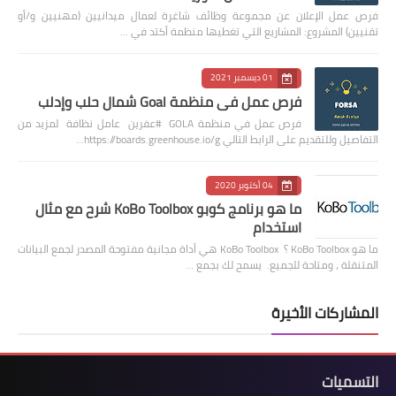
فرص عمل الإعلان عن مجموعة وظائف شاغرة لعمال ميدانيين (مهنيين و/أو
تقنيين) المشروع: المشاريع التي تغطيها منظمة أكتد في …
01 ديسمبر 2021
فرص عمل في منظمة Goal شمال حلب وإدلب
فرص عمل في منظمة GOLA #عفرين عامل نظافة لمزيد من
التفاصيل وللتقديم على الرابط التالي https://boards.greenhouse.io/g…
04 أكتوبر 2020
ما هو برنامج كوبو KoBo Toolbox شرح مع مثال
استخدام
ما هو KoBo Toolbox ؟ KoBo Toolbox هي أداة مجانية مفتوحة المصدر لجمع البيانات
المتنقلة ، ومتاحة للجميع. يسمح لك بجمع …
المشاركات الأخيرة
التسميات