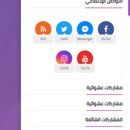
التواصل الإجتماعي
RSS
2,455
Messenger
25,742
1,525k
75,274
مشاركات عشوائية
مشاركات عشوائية
المشاركات الشائعة