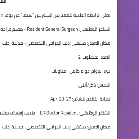
تعلن الرابطة الطبية للمغتربين السوريين "سيما" عن توفر 21 شاغر وظيفي على النحو الآتي:
الشاغر الوظيفي: Resident General Surgeon - مقيم جراحة العامة
مكان العمل: مشفى إدلب الجراحي التخصصي- مدينة إدلب
العدد المطلوب: 2
نوع الدوام: دوام كامل- مناوبات
الجنس: ذكر/أنثى
نهاية التقدم للشاغر: 27-Apr-23
الشاغر الوظيفي: ER Doctor Resident - طبيب إسعاف مقيم
مكان العمل: مشفى إدلب الجراحي التخصصي- مدينة إدلب