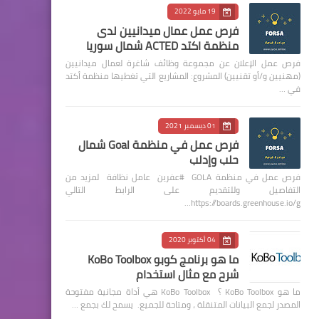
19 مايو 2022
فرص عمل عمال ميدانيين لدى
منظمة اكتد ACTED شمال سوريا
فرص عمل الإعلان عن مجموعة وظائف شاغرة لعمال ميدانيين
(مهنيين و/أو تقنيين) المشروع: المشاريع التي تغطيها منظمة أكتد
في …
01 ديسمبر 2021
فرص عمل في منظمة Goal شمال
حلب وإدلب
فرص عمل في منظمة GOLA #عفرين عامل نظافة لمزيد من
التفاصيل وللتقديم على الرابط التالي
https://boards.greenhouse.io/g…
04 أكتوبر 2020
ما هو برنامج كوبو KoBo Toolbox
شرح مع مثال استخدام
ما هو KoBo Toolbox ؟ KoBo Toolbox هي أداة مجانية مفتوحة
المصدر لجمع البيانات المتنقلة ، ومتاحة للجميع. يسمح لك بجمع …