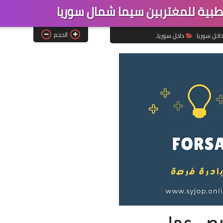
بية للمغتربين سيما شمال سوريا
الحجم
اخل سوريا
داخل سوريا،
ص_عمل